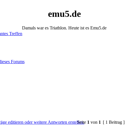
emu5.de
Damals war es Triathlon. Heute ist es Emu5.de
antes Treffen
dieses Forums
Seite
1
von
1
[ 1 Beitrag ]