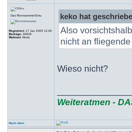
keko hat geschrieb
Das Rennsemmel-Emu
Also vorsichtshalbe
Registriert:
17 Jan 2005 12:00
Beiträge:
30828
Wohnort:
Muria
nicht an fliegend
Wieso nicht?
______________
Weiteratmen - DAS 
Nach oben