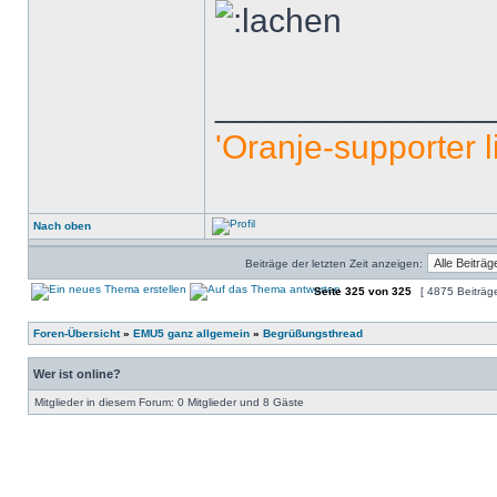
______________
'Oranje-supporter li
Nach oben
Beiträge der letzten Zeit anzeigen:
Seite
325
von
325
[ 4875 Beiträg
Foren-Übersicht
»
EMU5 ganz allgemein
»
Begrüßungsthread
Wer ist online?
Mitglieder in diesem Forum: 0 Mitglieder und 8 Gäste