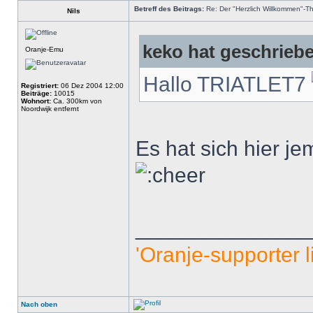
Betreff des Beitrags:
Re: Der "Herzlich Willkommen"-T
Nils
keko hat geschrieb
Oranje-Emu
Hallo TRIATLET7
Registriert:
06 Dez 2004 12:00
Beiträge:
10015
Wohnort:
Ca. 300km von
Noordwijk entfernt
Es hat sich hier 
______________
'Oranje-supporter li
Nach oben