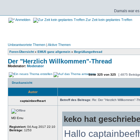
Damals war es 
Anmelden
Zur Zeit kein geplantes Treffen
Unbeantwortete Themen
|
Aktive Themen
Foren-Übersicht
»
EMU5 ganz allgemein
»
Begrüßungsthread
Der "Herzlich Willkommen"-Thread
Moderator:
Moderator
Seite
325
von
325
[ 4875 Beiträg
Druckansicht
Autor
Betreff des Beitrags:
Re: Der "Herzlich Willkommen"-T
captainbeefheart
keko hat geschrieb
MD Emu
Registriert:
04 Aug 2017 22:10
Beiträge:
1253
Hallo captainbeef