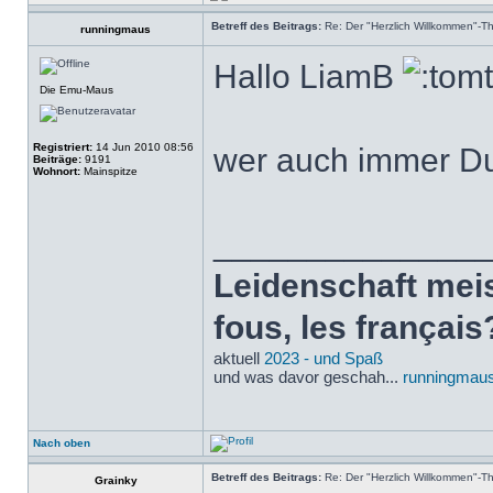
Betreff des Beitrags:
Re: Der "Herzlich Willkommen"-T
runningmaus
Hallo LiamB
Die Emu-Maus
Registriert:
14 Jun 2010 08:56
wer auch immer Du
Beiträge:
9191
Wohnort:
Mainspitze
______________
Leidenschaft meist
fous, les français
aktuell
2023 - und Spaß
und was davor geschah...
runningmaus
Nach oben
Betreff des Beitrags:
Re: Der "Herzlich Willkommen"-T
Grainky