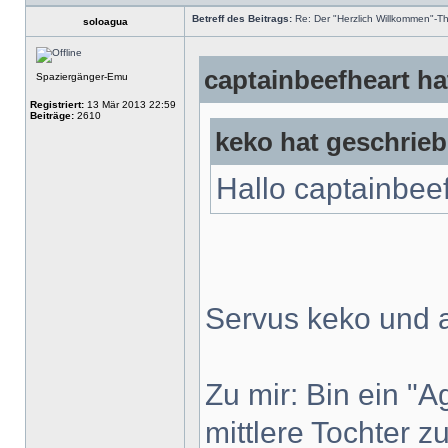
Betreff des Beitrags:
Re: Der "Herzlich Willkommen"-T
soloagua
captainbeefheart ha
Spaziergänger-Emu
Registriert:
13 Mär 2013 22:59
Beiträge:
2610
keko hat geschrieb
Hallo captainbee
Servus keko und a
Zu mir: Bin ein "
mittlere Tochter 