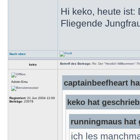
Hi keko, heute ist:
Fliegende Jungfrau
Nach oben
Betreff des Beitrags:
Re: Der "Herzlich Willkommen"-T
keko
captainbeefheart ha
Admin-Emu
Registriert:
21 Jun 2004 12:00
keko hat geschrieb
Beiträge:
23578
runningmaus hat 
ich les manchma