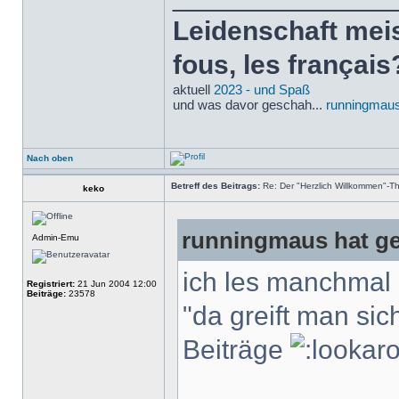
Leidenschaft meist
fous, les français
aktuell
2023 - und Spaß
und was davor geschah...
runningmaus
Nach oben
Betreff des Beitrags:
Re: Der "Herzlich Willkommen"-T
keko
runningmaus hat ge
Admin-Emu
ich les manchmal 
Registriert:
21 Jun 2004 12:00
Beiträge:
23578
"da greift man si
Beiträge