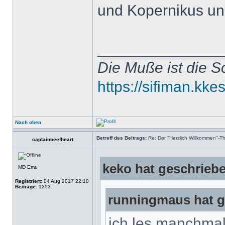
und Kopernikus u
______________
Die Muße ist die S
https://sifiman.kke
Nach oben
Betreff des Beitrags:
Re: Der "Herzlich Willkommen"-T
captainbeefheart
keko hat geschrieb
MD Emu
Registriert:
04 Aug 2017 22:10
Beiträge:
1253
runningmaus hat g
ich les manchmal