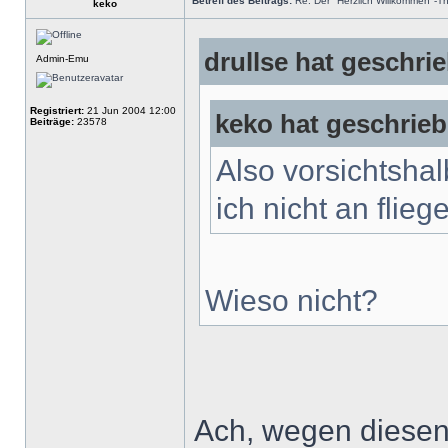
Betreff des Beitrags:
Re: Der "Herzlich Willkommen"-T
keko
drullse hat geschri
Admin-Emu
Registriert:
21 Jun 2004 12:00
keko hat geschrieb
Beiträge:
23578
Also vorsichtshalb
ich nicht an fli
Wieso nicht?
Ach, wegen diesen