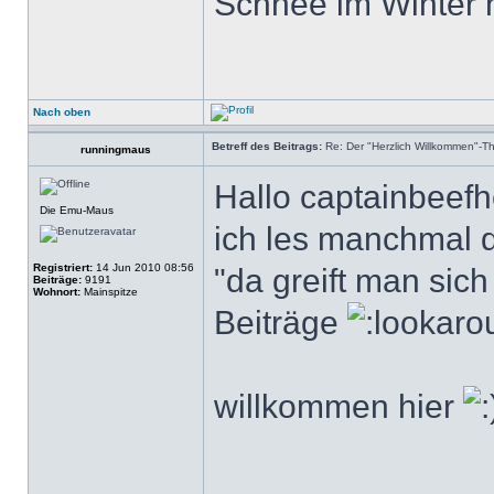
Schnee im Winter 
Nach oben
Betreff des Beitrags:
Re: Der "Herzlich Willkommen"-T
runningmaus
Hallo captainbeef
Die Emu-Maus
ich les manchmal 
Registriert:
14 Jun 2010 08:56
"da greift man sic
Beiträge:
9191
Wohnort:
Mainspitze
Beiträge
willkommen hier
______________