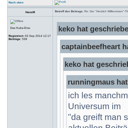
Nach oben
Betreff des Beitrags:
Re: Der "Herzlich Willkommen"-T
HansM
keko hat geschrieb
Das Kuba-Emu
Registriert:
03 Sep 2014 12:17
Beiträge:
539
captainbeefheart h
keko hat geschrie
runningmaus hat
ich les manchma
Universum im
"da greift man 
aktuellen Beitr