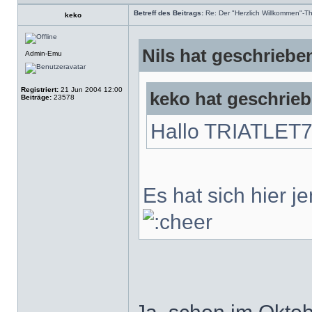
Betreff des Beitrags:
Re: Der "Herzlich Willkommen"-T
keko
Nils hat geschriebe
Admin-Emu
Registriert:
21 Jun 2004 12:00
keko hat geschrieb
Beiträge:
23578
Hallo TRIATLET
Es hat sich hier