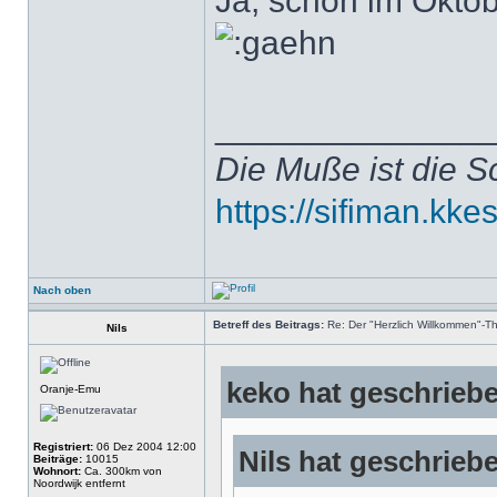
Ja, schon im Oktob
______________
Die Muße ist die S
https://sifiman.kke
Nach oben
Betreff des Beitrags:
Re: Der "Herzlich Willkommen"-T
Nils
keko hat geschrieb
Oranje-Emu
Registriert:
06 Dez 2004 12:00
Nils hat geschrieb
Beiträge:
10015
Wohnort:
Ca. 300km von
Noordwijk entfernt