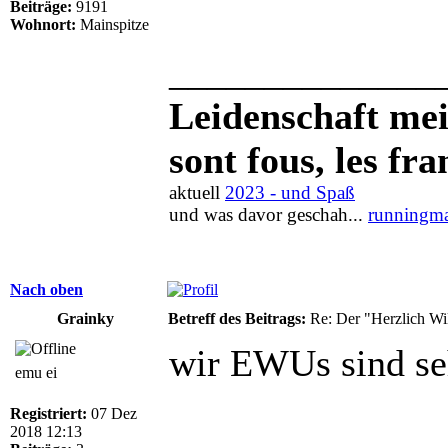
Beiträge:
9191
Wohnort:
Mainspitze
______________
Leidenschaft meis
sont fous, les fra
aktuell
2023 - und Spaß
und was davor geschah...
runningma
Nach oben
Grainky
Betreff des Beitrags:
Re: Der "Herzlich W
wir EWUs sind se
emu ei
Registriert:
07 Dez
2018 12:13