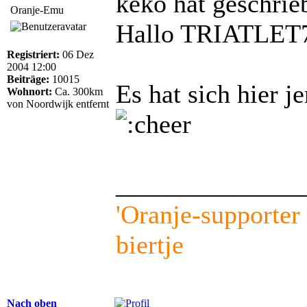
keko hat geschrie
Oranje-Emu
Hallo TRIATLE
Registriert:
06 Dez
2004 12:00
Beiträge:
10015
Es hat sich hier 
Wohnort:
Ca. 300km
von Noordwijk entfernt
______________
'Oranje-supporter l
biertje
Nach oben