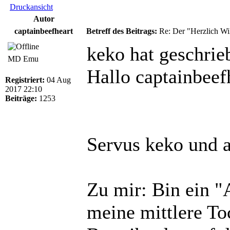
Druckansicht
Autor
captainbeefheart
Betreff des Beitrags:
Re: Der "Herzlich W
keko hat geschrie
MD Emu
Hallo captainbeef
Registriert:
04 Aug
2017 22:10
Beiträge:
1253
Servus keko und a
Zu mir: Bin ein 
meine mittlere T