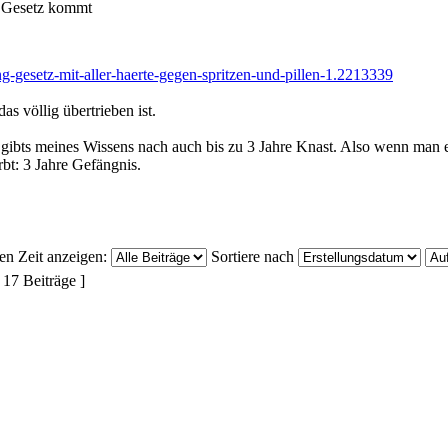
 Gesetz kommt
g-gesetz-mit-aller-haerte-gegen-spritzen-und-pillen-1.2213339
s völlig übertrieben ist.
 gibts meines Wissens nach auch bis zu 3 Jahre Knast. Also wenn man e
rbt: 3 Jahre Gefängnis.
ten Zeit anzeigen:
Sortiere nach
 17 Beiträge ]