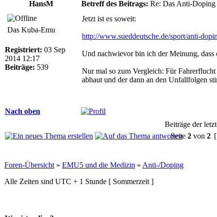
HansM
Betreff des Beitrags:
Re: Das Anti-Doping
Jetzt ist es soweit:
Das Kuba-Emu
http://www.sueddeutsche.de/sport/anti-dopin
Registriert:
03 Sep
Und nachwievor bin ich der Meinung, dass da
2014 12:17
Beiträge:
539
Nur mal so zum Vergleich: Für Fahrerflucht
abhaut und der dann an den Unfallfolgen sti
Nach oben
Beiträge der letz
Seite
2
von
2
[
Foren-Übersicht
»
EMU5 und die Medizin
»
Anti-/Doping
Alle Zeiten sind UTC + 1 Stunde [ Sommerzeit ]