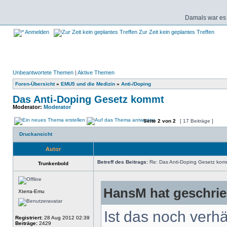
Damals war es 
Anmelden
Zur Zeit kein geplantes Treffen
Unbeantwortete Themen
|
Aktive Themen
Foren-Übersicht
»
EMU5 und die Medizin
»
Anti-/Doping
Das Anti-Doping Gesetz kommt
Moderator:
Moderator
Seite
2
von
2
[ 17 Beiträge ]
Druckansicht
Autor
Betreff des Beitrags:
Re: Das Anti-Doping Gesetz kom
Trunkenbold
HansM hat geschrie
Xterra-Emu
Ist das noch verhä
Registriert:
28 Aug 2012 02:39
Beiträge:
2429