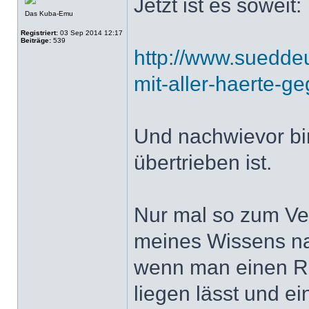
Jetzt ist es soweit:
Das Kuba-Emu
Registriert:
03 Sep 2014 12:17
Beiträge:
539
http://www.sueddeu
mit-aller-haerte-g
Und nachwievor bin
übertrieben ist.
Nur mal so zum Ver
meines Wissens na
wenn man einen Re
liegen lässt und e