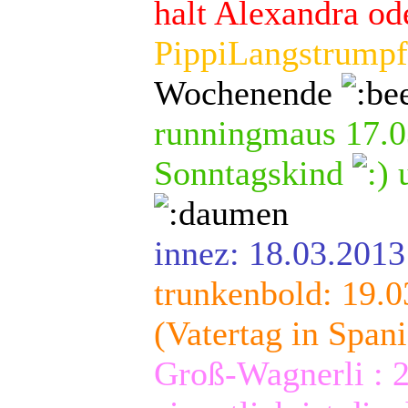
halt Alexandra o
PippiLangstrumpf
Wochenende
runningmaus 17.03
Sonntagskind
u
innez: 18.03.201
trunkenbold: 19.0
(Vatertag in Span
Groß-Wagnerli : 