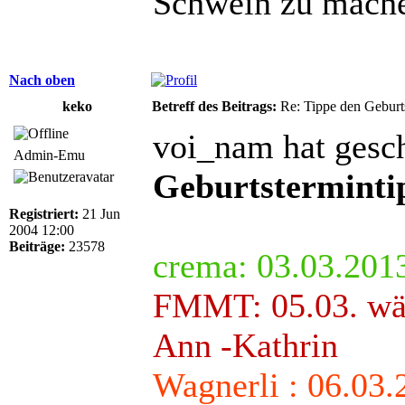
Schwein zu mach
Nach oben
keko
Betreff des Beitrags:
Re: Tippe den Gebur
voi_nam hat gesc
Admin-Emu
Geburtsterminti
Registriert:
21 Jun
2004 12:00
Beiträge:
23578
crema: 03.03.201
FMMT: 05.03. wär
Ann -Kathrin
Wagnerli : 06.03