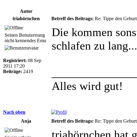
Autor
triahörnchen
Betreff des Beitrags:
Re: Tippe den Gebur
Die kommen sonst
Seinen Benutzerrang
nicht kennendes Emu
schlafen zu lang...
Registriert:
08 Sep
2011 17:20
______________
Beiträge:
2419
Alles wird gut!
Nach oben
Anja
Betreff des Beitrags:
Re: Tippe den Gebur
triahörnchen hat 