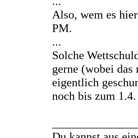
...
Also, wem es hier 
PM.
...
Solche Wettschul
gerne (wobei das 
eigentlich gesch
noch bis zum 1.4.
______________
Du kannst aus ei