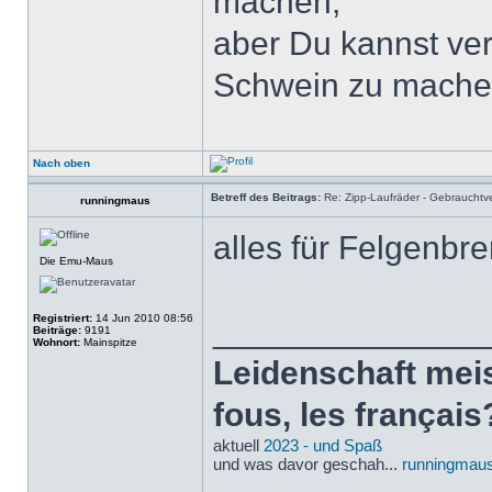
machen,
aber Du kannst ver
Schwein zu mache
Nach oben
Betreff des Beitrags:
Re: Zipp-Laufräder - Gebrauchtve
runningmaus
alles für Felgenb
Die Emu-Maus
Registriert:
14 Jun 2010 08:56
______________
Beiträge:
9191
Wohnort:
Mainspitze
Leidenschaft meist
fous, les français
aktuell
2023 - und Spaß
und was davor geschah...
runningmaus