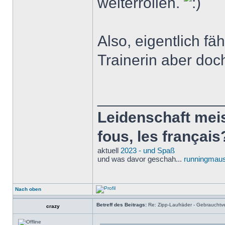
weiterrollen.
Also, eigentlich fä
Trainerin aber doc
______________
Leidenschaft meist
fous, les français
aktuell
2023 - und Spaß
und was davor geschah...
runningmaus
Nach oben
Betreff des Beitrags:
Re: Zipp-Laufräder - Gebrauchtve
crazy