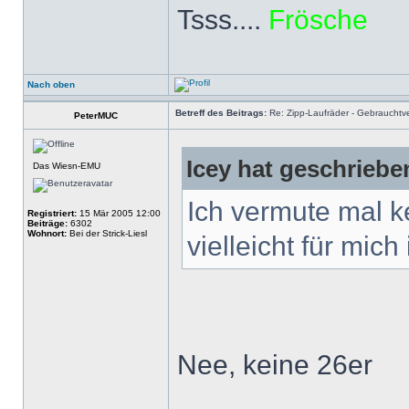
Tsss....
Frösche
Nach oben
Betreff des Beitrags:
Re: Zipp-Laufräder - Gebrauchtve
PeterMUC
Icey hat geschriebe
Das Wiesn-EMU
Ich vermute mal k
Registriert:
15 Mär 2005 12:00
Beiträge:
6302
Wohnort:
Bei der Strick-Liesl
vielleicht für mich
Nee, keine 26er