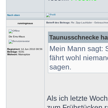
Nach oben
Betreff des Beitrags:
Re: Zipp-Laufräder - Gebrauchtve
runningmaus
Taunusschnecke hat
Die Emu-Maus
Mein Mann sagt: S
Registriert:
14 Jun 2010 08:56
Beiträge:
9191
Wohnort:
Mainspitze
fährt wohl nieman
sagen.
Als ich letzte Woc
zum Frühstücken ra