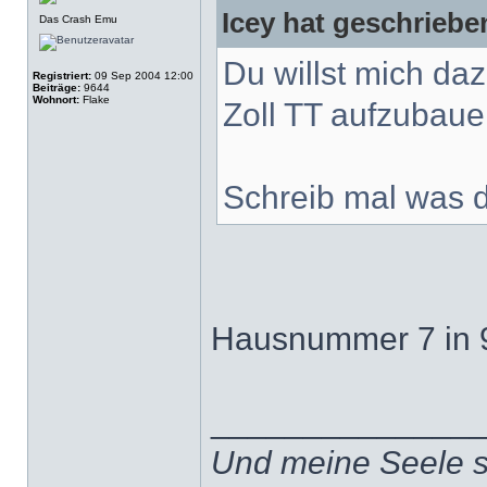
Icey hat geschriebe
Das Crash Emu
Du willst mich da
Registriert:
09 Sep 2004 12:00
Beiträge:
9644
Wohnort:
Flake
Zoll TT aufzubau
Schreib mal was du
Hausnummer 7 in 9
______________
Und meine Seele 