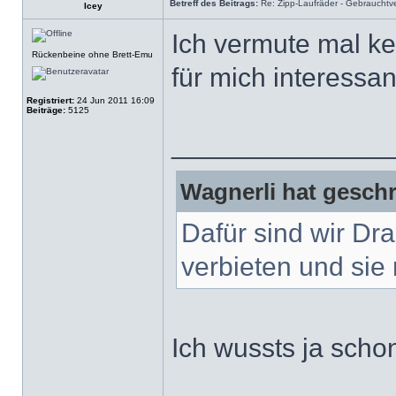
Betreff des Beitrags:
Re: Zipp-Laufräder - Gebrauchtve
Icey
Ich vermute mal ke
Rückenbeine ohne Brett-Emu
für mich interessa
Registriert:
24 Jun 2011 16:09
Beiträge:
5125
______________
Wagnerli hat geschr
Dafür sind wir Dr
verbieten und sie 
Ich wussts ja scho