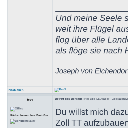
______________
Und meine Seele 
weit ihre Flügel au
flog über alle Land
als flöge sie nach 
Joseph von Eichendorf
Nach oben
Betreff des Beitrags:
Re: Zipp-Laufräder - Gebrauchtve
Icey
Du willst mich daz
Rückenbeine ohne Brett-Emu
Zoll TT aufzubaue