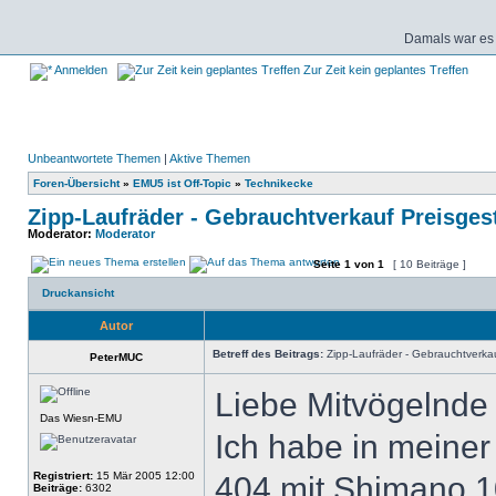
Damals war es 
Anmelden
Zur Zeit kein geplantes Treffen
Unbeantwortete Themen
|
Aktive Themen
Foren-Übersicht
»
EMU5 ist Off-Topic
»
Technikecke
Zipp-Laufräder - Gebrauchtverkauf Preisges
Moderator:
Moderator
Seite
1
von
1
[ 10 Beiträge ]
Druckansicht
Autor
Betreff des Beitrags:
Zipp-Laufräder - Gebrauchtverkau
PeterMUC
Liebe Mitvögelnde 
Das Wiesn-EMU
Ich habe in meiner
Registriert:
15 Mär 2005 12:00
404 mit Shimano 1
Beiträge:
6302