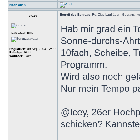
Nach oben
Betreff des Beitrags:
Re: Zipp-Laufräder - Gebrauchtve
crazy
Hab mir grad ein To
Das Crash Emu
Sonne-durchs-Ahrt
Registriert:
09 Sep 2004 12:00
10fach, Scheibe, T
Beiträge:
9644
Wohnort:
Flake
Programm.
Wird also noch ge
Nur mein Tempo pas
@Icey, 26er Hochpr
schicken? Kannste