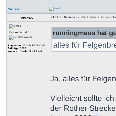
Nach oben
Betreff des Beitrags:
Re: Zipp-Laufräder - Gebrauchtve
PeterMUC
runningmaus hat ge
Das Wiesn-EMU
alles für Felgen
Registriert:
15 Mär 2005 12:00
Beiträge:
6302
Wohnort:
Bei der Strick-Liesl
Ja, alles für Fel
Vielleicht sollte i
der Rother Strecke 