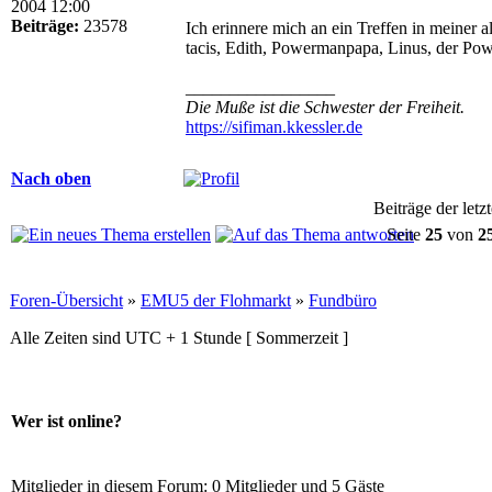
2004 12:00
Beiträge:
23578
Ich erinnere mich an ein Treffen in meiner a
tacis, Edith, Powermanpapa, Linus, der Powe
_________________
Die Muße ist die Schwester der Freiheit.
https://sifiman.kkessler.de
Nach oben
Beiträge der letz
Seite
25
von
2
Foren-Übersicht
»
EMU5 der Flohmarkt
»
Fundbüro
Alle Zeiten sind UTC + 1 Stunde [ Sommerzeit ]
Wer ist online?
Mitglieder in diesem Forum: 0 Mitglieder und 5 Gäste