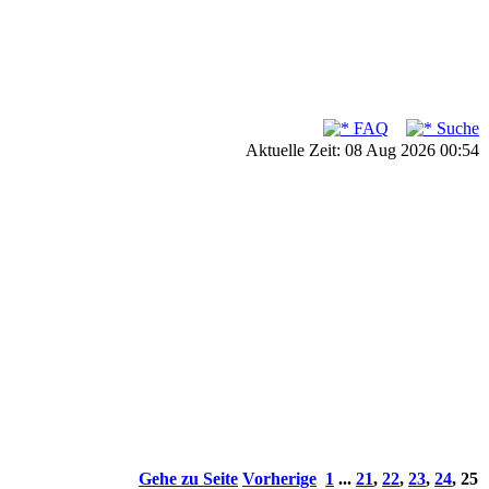
FAQ
Suche
Aktuelle Zeit: 08 Aug 2026 00:54
Gehe zu Seite
Vorherige
1
...
21
,
22
,
23
,
24
,
25