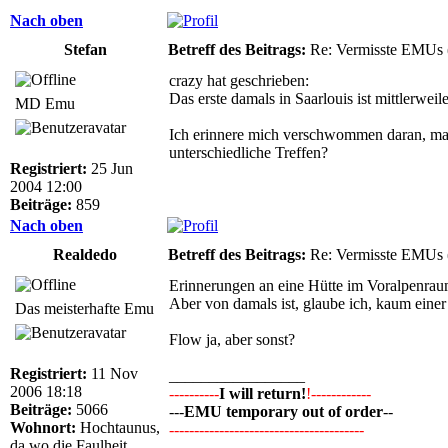
Nach oben
Stefan
Betreff des Beitrags:
Re: Vermisste EMUs 
crazy hat geschrieben:
Das erste damals in Saarlouis ist mittlerweil
MD Emu
Ich erinnere mich verschwommen daran, mal
unterschiedliche Treffen?
Registriert:
25 Jun
2004 12:00
Beiträge:
859
Nach oben
Realdedo
Betreff des Beitrags:
Re: Vermisste EMUs 
Erinnerungen an eine Hütte im Voralpenra
Aber von damals ist, glaube ich, kaum einer 
Das meisterhafte Emu
Flow ja, aber sonst?
Registriert:
11 Nov
_________________
2006 18:18
----------
I will return!
!------------
Beiträge:
5066
---
EMU temporary out of order
--
Wohnort:
Hochtaunus,
---------------------------------------
da wo die Faulheit