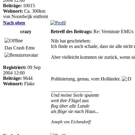
2004 12:00
Beiträge:
10015
Wohnort:
Ca. 300km
von Noordwijk entfernt
Nach oben
crazy
Betreff des Beitrags:
Re: Vermisste EMUs 
Nils hat geschrieben:
Ich finde es auch schade, dass sie alle nicht
Das Crash Emu
Aber vielleicht kommen sie zurück, wenn sie f
Registriert:
09 Sep
2004 12:00
Beiträge:
9644
Politisierung, genau, vom Holländer.
Wohnort:
Flake
_________________
Und meine Seele spannte
weit ihre Flügel aus
flog über alle Lande
als flöge sie nach Haus...
Joseph von Eichendorff