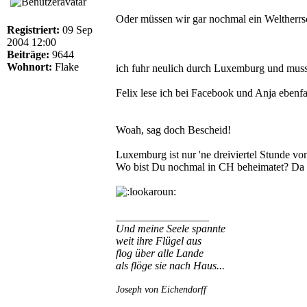
Oder müssen wir gar nochmal ein Weltherrscha
Registriert:
09 Sep
2004 12:00
Beiträge:
9644
Wohnort:
Flake
ich fuhr neulich durch Luxemburg und muss
Felix lese ich bei Facebook und Anja ebenfa
Woah, sag doch Bescheid!
Luxemburg ist nur 'ne dreiviertel Stunde von
Wo bist Du nochmal in CH beheimatet? Da b
_________________
Und meine Seele spannte
weit ihre Flügel aus
flog über alle Lande
als flöge sie nach Haus...
Joseph von Eichendorff