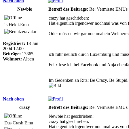
Nach oben
Newbie
Betreff des Beitrags:
Re: Vermisste EMUs 
crazy hat geschrieben:
Hat eigentlich irgendwer nochmal was von fe
´s Heidi-Emu
Oder müssen wir gar nochmal ein Weltherrscha
Registriert:
18 Jun
2004 12:00
Beiträge:
13365
ich fuhr neulich durch Luxemburg und muss
Wohnort:
Alpen
Felix lese ich bei Facebook und Anja ebenfa
_________________
Im Gedenken an Rita: Be Crazy. Be Stupid. B
Nach oben
crazy
Betreff des Beitrags:
Re: Vermisste EMUs 
Newbie hat geschrieben:
crazy hat geschrieben:
Das Crash Emu
Hat eigentlich irgendwer nochmal was von fe