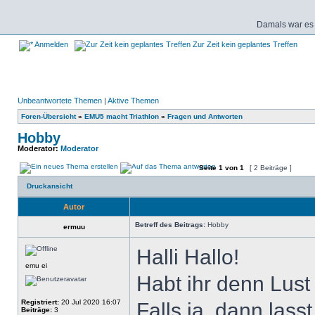
Damals war es 
Anmelden
Zur Zeit kein geplantes Treffen
Unbeantwortete Themen
|
Aktive Themen
Foren-Übersicht
»
EMU5 macht Triathlon
»
Fragen und Antworten
Hobby
Moderator:
Moderator
Seite
1
von
1
[ 2 Beiträge ]
Druckansicht
Autor
Betreff des Beitrags:
Hobby
ermuu
Halli Hallo!
emu ei
Habt ihr denn Lus
Registriert:
20 Jul 2020 16:07
Falls ja, dann lass
Beiträge:
3