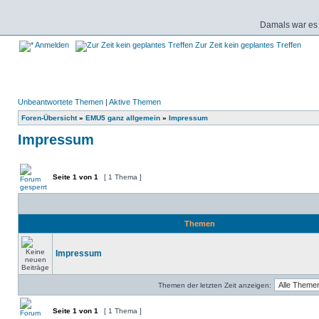
Damals war es 
Anmelden
Zur Zeit kein geplantes Treffen
Unbeantwortete Themen
|
Aktive Themen
Foren-Übersicht
»
EMU5 ganz allgemein
»
Impressum
Impressum
Seite
1
von
1
[ 1 Thema ]
Themen
Impressum
Themen der letzten Zeit anzeigen:
Seite
1
von
1
[ 1 Thema ]