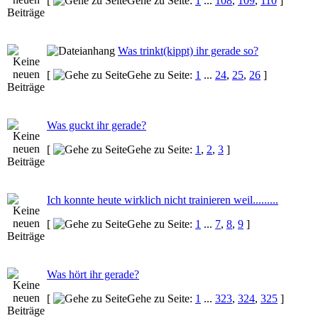
[
Gehe zu Seite:
1
...
108
,
109
,
110
]
Was trinkt(kippt) ihr gerade so?
[
Gehe zu Seite:
1
...
24
,
25
,
26
]
Was guckt ihr gerade?
[
Gehe zu Seite:
1
,
2
,
3
]
Ich konnte heute wirklich nicht trainieren weil.........
[
Gehe zu Seite:
1
...
7
,
8
,
9
]
Was hört ihr gerade?
[
Gehe zu Seite:
1
...
323
,
324
,
325
]