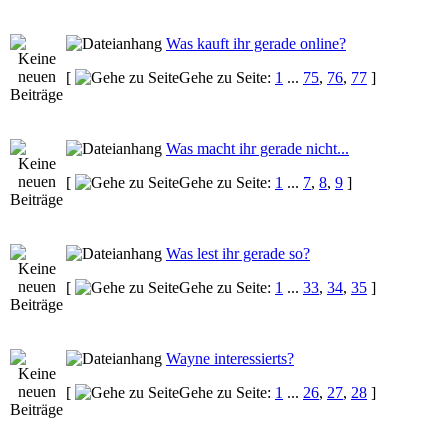
Was kauft ihr gerade online?
[
Gehe zu Seite:
1
...
75
,
76
,
77
]
Was macht ihr gerade nicht...
[
Gehe zu Seite:
1
...
7
,
8
,
9
]
Was lest ihr gerade so?
[
Gehe zu Seite:
1
...
33
,
34
,
35
]
Wayne interessierts?
[
Gehe zu Seite:
1
...
26
,
27
,
28
]