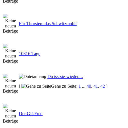
Für Thorsten: das Schwitzmobil
10316 Tage
Da iss-sie-wieder....
[
Gehe zu Seite:
1
...
40
,
41
,
42
]
Der Gif-Fred