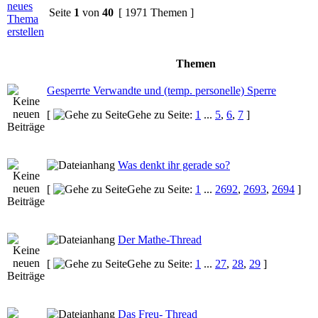
Seite
1
von
40
[ 1971 Themen ]
Themen
Gesperrte Verwandte und (temp. personelle) Sperre
[
Gehe zu Seite:
1
...
5
,
6
,
7
]
Was denkt ihr gerade so?
[
Gehe zu Seite:
1
...
2692
,
2693
,
2694
]
Der Mathe-Thread
[
Gehe zu Seite:
1
...
27
,
28
,
29
]
Das Freu- Thread