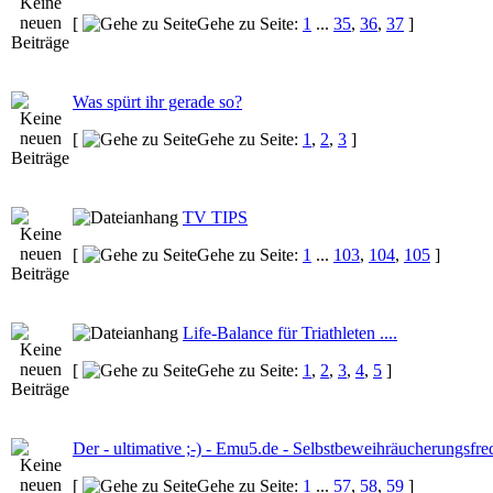
[
Gehe zu Seite:
1
...
35
,
36
,
37
]
Was spürt ihr gerade so?
[
Gehe zu Seite:
1
,
2
,
3
]
TV TIPS
[
Gehe zu Seite:
1
...
103
,
104
,
105
]
Life-Balance für Triathleten ....
[
Gehe zu Seite:
1
,
2
,
3
,
4
,
5
]
Der - ultimative ;-) - Emu5.de - Selbstbeweihräucherungsfre
[
Gehe zu Seite:
1
...
57
,
58
,
59
]