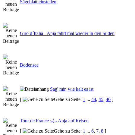
Sägeblatt einstellen
Giro d´Italia - Anja fährt mal wieder in den Süden
Bodensee
Sag' mir, wie kalt es ist
[
Gehe zu Seite:
1
...
44
,
45
,
46
]
Tour de France ;-) - Anja auf Reisen
[
Gehe zu Seite:
1
...
6
,
7
,
8
]