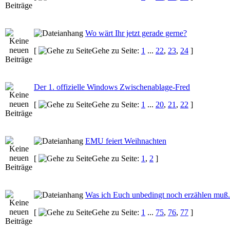
Wo wärt Ihr jetzt gerade gerne?
[
Gehe zu Seite:
1
...
22
,
23
,
24
]
Der 1. offizielle Windows Zwischenablage-Fred
[
Gehe zu Seite:
1
...
20
,
21
,
22
]
EMU feiert Weihnachten
[
Gehe zu Seite:
1
,
2
]
Was ich Euch unbedingt noch erzählen muß.
[
Gehe zu Seite:
1
...
75
,
76
,
77
]