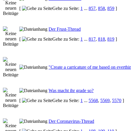
[
Gehe zu Seite:
1
...
857
,
858
,
859
]
Der Frust-Thread
[
Gehe zu Seite:
1
...
817
,
818
,
819
]
"Create a carricature of me based on everthin
Was macht ihr grade so?
[
Gehe zu Seite:
1
...
5568
,
5569
,
5570
]
Der Coronavirus-Thread