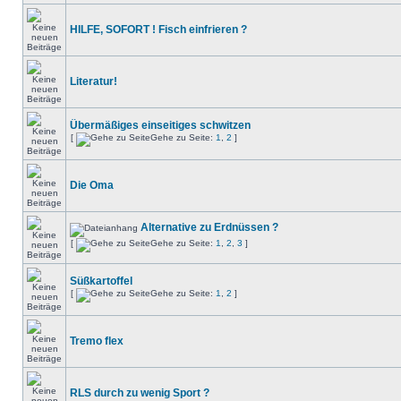
HILFE, SOFORT ! Fisch einfrieren ?
Literatur!
Übermäßiges einseitiges schwitzen
[
Gehe zu Seite:
1
,
2
]
Die Oma
Alternative zu Erdnüssen ?
[
Gehe zu Seite:
1
,
2
,
3
]
Süßkartoffel
[
Gehe zu Seite:
1
,
2
]
Tremo flex
RLS durch zu wenig Sport ?