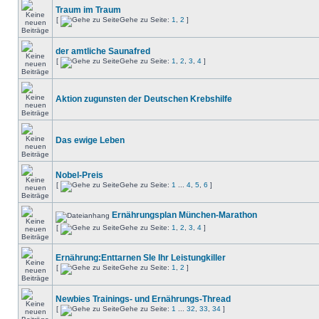
Traum im Traum
[
Gehe zu Seite:
1
,
2
]
der amtliche Saunafred
[
Gehe zu Seite:
1
,
2
,
3
,
4
]
Aktion zugunsten der Deutschen Krebshilfe
Das ewige Leben
Nobel-Preis
[
Gehe zu Seite:
1
...
4
,
5
,
6
]
Ernährungsplan München-Marathon
[
Gehe zu Seite:
1
,
2
,
3
,
4
]
Ernährung:Enttarnen SIe Ihr Leistungkiller
[
Gehe zu Seite:
1
,
2
]
Newbies Trainings- und Ernährungs-Thread
[
Gehe zu Seite:
1
...
32
,
33
,
34
]