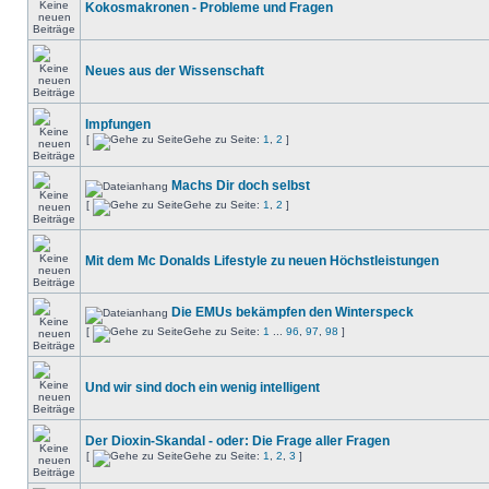
Kokosmakronen - Probleme und Fragen
Neues aus der Wissenschaft
Impfungen
[
Gehe zu Seite:
1
,
2
]
Machs Dir doch selbst
[
Gehe zu Seite:
1
,
2
]
Mit dem Mc Donalds Lifestyle zu neuen Höchstleistungen
Die EMUs bekämpfen den Winterspeck
[
Gehe zu Seite:
1
...
96
,
97
,
98
]
Und wir sind doch ein wenig intelligent
Der Dioxin-Skandal - oder: Die Frage aller Fragen
[
Gehe zu Seite:
1
,
2
,
3
]