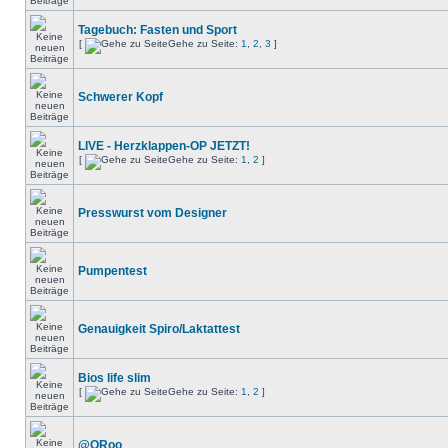
Tagebuch: Fasten und Sport
[
Gehe zu Seite:
1
,
2
,
3
]
Schwerer Kopf
LIVE - Herzklappen-OP JETZT!
[
Gehe zu Seite:
1
,
2
]
Presswurst vom Designer
Pumpentest
Genauigkeit Spiro/Laktattest
Bios life slim
[
Gehe zu Seite:
1
,
2
]
@QRoo