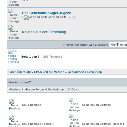
Das Geheimnis ewiger Jugend
[
Gehe zu Seite:
1
,
2
]
Neuses aus der Forschung
Themen der letzten Zeit anzeigen:
Seite
1
von
5
[ 207 Themen ]
Foren-Übersicht
»
EMU5 und die Medizin
»
Gesundheit & Ernährung
Wer ist online?
Mitglieder in diesem Forum: 0 Mitglieder und 20 Gäste
Neue Beiträge
Keine neuen Beiträge
Neue Beiträge [ beliebt ]
Keine neuen Beiträge [ beliebt ]