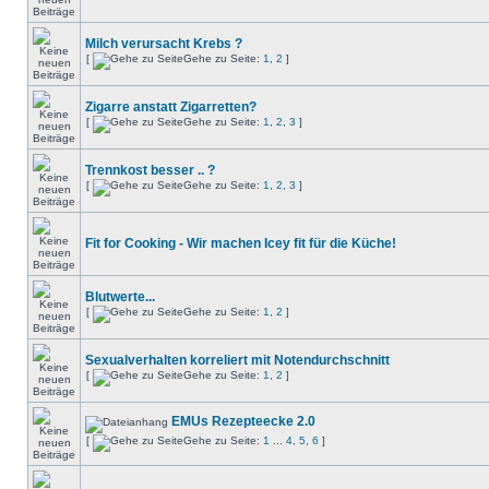
Milch verursacht Krebs ?
[
Gehe zu Seite:
1
,
2
]
Zigarre anstatt Zigarretten?
[
Gehe zu Seite:
1
,
2
,
3
]
Trennkost besser .. ?
[
Gehe zu Seite:
1
,
2
,
3
]
Fit for Cooking - Wir machen Icey fit für die Küche!
Blutwerte...
[
Gehe zu Seite:
1
,
2
]
Sexualverhalten korreliert mit Notendurchschnitt
[
Gehe zu Seite:
1
,
2
]
EMUs Rezepteecke 2.0
[
Gehe zu Seite:
1
...
4
,
5
,
6
]