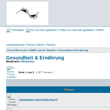
Anmelden
Zur Zeit kein geplantes Treffen
Unbeantwortete Themen
|
Aktive Themen
Foren-Übersicht
»
EMU5 und die Medizin
»
Gesundheit & Ernährung
Gesundheit & Ernährung
Moderator:
Moderator
Seite
1
von
5
[ 207 Themen ]
Themen
Abnehmen wird einfacher!!!