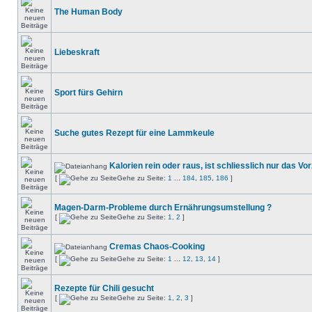
The Human Body
Liebeskraft
Sport fürs Gehirn
Suche gutes Rezept für eine Lammkeule
Kalorien rein oder raus, ist schliesslich nur das Vo
[
Gehe zu Seite:
1
...
184
,
185
,
186
]
Magen-Darm-Probleme durch Ernährungsumstellung ?
[
Gehe zu Seite:
1
,
2
]
Cremas Chaos-Cooking
[
Gehe zu Seite:
1
...
12
,
13
,
14
]
Rezepte für Chili gesucht
[
Gehe zu Seite:
1
,
2
,
3
]