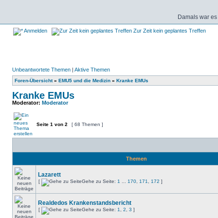
Damals war es 
Anmelden
Zur Zeit kein geplantes Treffen
Unbeantwortete Themen
|
Aktive Themen
Foren-Übersicht
»
EMU5 und die Medizin
»
Kranke EMUs
Kranke EMUs
Moderator:
Moderator
Seite
1
von
2
[ 68 Themen ]
Themen
Lazarett
[
Gehe zu Seite:
1
...
170
,
171
,
172
]
Realdedos Krankenstandsbericht
[
Gehe zu Seite:
1
,
2
,
3
]