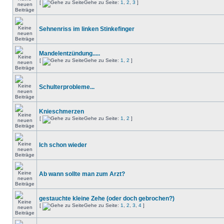
[
Gehe zu Seite:
1
,
2
,
3
]
Sehnenriss im linken Stinkefinger
Mandelentzündung.....
[
Gehe zu Seite:
1
,
2
]
Schulterprobleme...
Knieschmerzen
[
Gehe zu Seite:
1
,
2
]
Ich schon wieder
Ab wann sollte man zum Arzt?
gestauchte kleine Zehe (oder doch gebrochen?)
[
Gehe zu Seite:
1
,
2
,
3
,
4
]