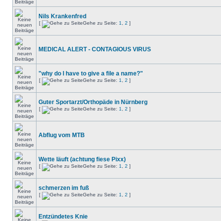
Nils Krankenfred
[
Gehe zu Seite:
1
,
2
]
MEDICAL ALERT - CONTAGIOUS VIRUS
"why do I have to give a file a name?"
[
Gehe zu Seite:
1
,
2
]
Guter Sportarzt/Orthopäde in Nürnberg
[
Gehe zu Seite:
1
,
2
]
Abflug vom MTB
Wette läuft (achtung fiese Pixx)
[
Gehe zu Seite:
1
,
2
]
schmerzen im fuß
[
Gehe zu Seite:
1
,
2
]
Entzündetes Knie