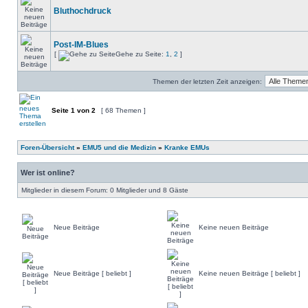
Bluthochdruck
Post-IM-Blues
[
Gehe zu Seite:
1
,
2
]
Themen der letzten Zeit anzeigen:
Seite
1
von
2
[ 68 Themen ]
Foren-Übersicht
»
EMU5 und die Medizin
»
Kranke EMUs
Wer ist online?
Mitglieder in diesem Forum: 0 Mitglieder und 8 Gäste
Neue Beiträge
Keine neuen Beiträge
Neue Beiträge [ beliebt ]
Keine neuen Beiträge [ beliebt ]