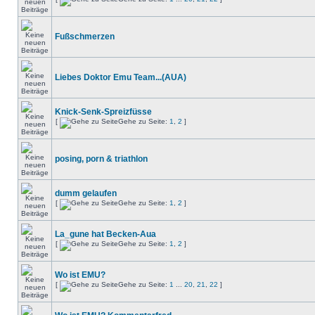
Fußschmerzen
Liebes Doktor Emu Team...(AUA)
Knick-Senk-Spreizfüsse
[
Gehe zu Seite:
1
,
2
]
posing, porn & triathlon
dumm gelaufen
[
Gehe zu Seite:
1
,
2
]
La_gune hat Becken-Aua
[
Gehe zu Seite:
1
,
2
]
Wo ist EMU?
[
Gehe zu Seite:
1
...
20
,
21
,
22
]