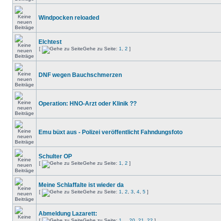
Windpocken reloaded
Elchtest
[
Gehe zu Seite:
1
,
2
]
DNF wegen Bauchschmerzen
Operation: HNO-Arzt oder Klinik ??
Emu büxt aus - Polizei veröffentlicht Fahndungsfoto
Schulter OP
[
Gehe zu Seite:
1
,
2
]
Meine Schlaffalte ist wieder da
[
Gehe zu Seite:
1
,
2
,
3
,
4
,
5
]
Abmeldung Lazarett:
[
Gehe zu Seite:
1
...
20
,
21
,
22
]