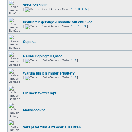
sch&%$/ Steiß
[
Gehe zu Seite:
1
,
2
,
3
,
4
,
5
]
Institut für geistige Anomalie auf emu5.de
[
Gehe zu Seite:
1
...
7
,
8
,
9
]
Super....
Neues Doping für QRoo
[
Gehe zu Seite:
1
,
2
]
Warum bin ich immer erkältet?
[
Gehe zu Seite:
1
,
2
]
OP nach Wettkampf
Mallorcaakne
Verspätet zum Arzt oder aussitzen