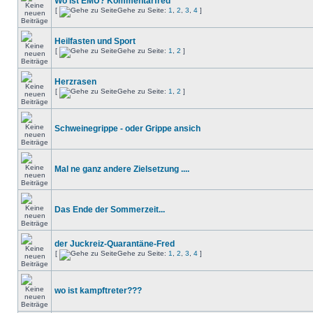
Wo ist EMU? Kommentarfred
[
Gehe zu Seite:
1
,
2
,
3
,
4
]
Heilfasten und Sport
[
Gehe zu Seite:
1
,
2
]
Herzrasen
[
Gehe zu Seite:
1
,
2
]
Schweinegrippe - oder Grippe ansich
Mal ne ganz andere Zielsetzung ....
Das Ende der Sommerzeit...
der Juckreiz-Quarantäne-Fred
[
Gehe zu Seite:
1
,
2
,
3
,
4
]
wo ist kampftreter???