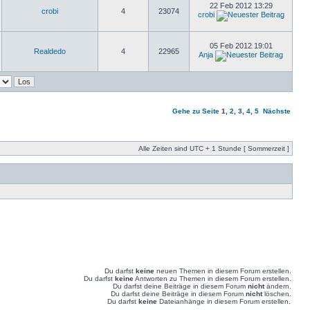
22 Feb 2012 13:29
crobi
4
23074
crobi
05 Feb 2012 19:01
Realdedo
4
22965
Anja
Gehe zu Seite
1
,
2
,
3
,
4
,
5
Nächste
Alle Zeiten sind UTC + 1 Stunde [ Sommerzeit ]
Du darfst
keine
neuen Themen in diesem Forum erstellen.
Du darfst
keine
Antworten zu Themen in diesem Forum erstellen.
Du darfst deine Beiträge in diesem Forum
nicht
ändern.
Du darfst deine Beiträge in diesem Forum
nicht
löschen.
Du darfst
keine
Dateianhänge in diesem Forum erstellen.