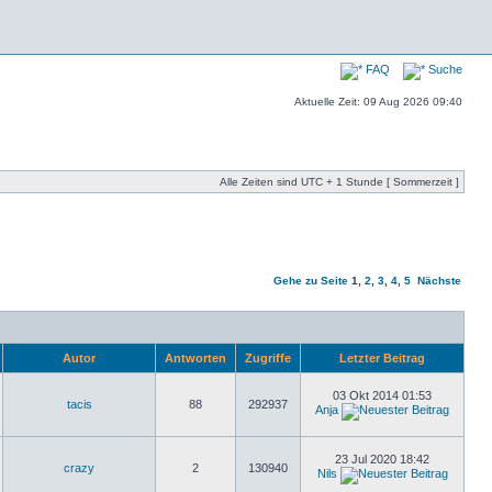
FAQ
Suche
Aktuelle Zeit: 09 Aug 2026 09:40
Alle Zeiten sind UTC + 1 Stunde [ Sommerzeit ]
Gehe zu Seite
1
,
2
,
3
,
4
,
5
Nächste
Autor
Antworten
Zugriffe
Letzter Beitrag
03 Okt 2014 01:53
tacis
88
292937
Anja
23 Jul 2020 18:42
crazy
2
130940
Nils