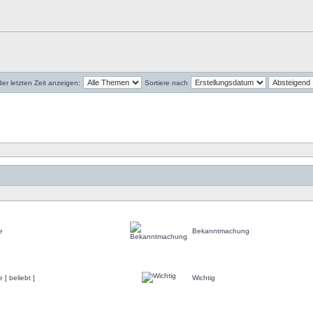
r letzten Zeit anzeigen:
Sortiere nach
e
Bekanntmachung
[ beliebt ]
Wichtig