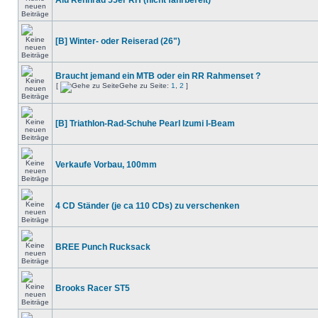
Alu Rennrad 55er RH (nicht fahrbereit)
[B] Winter- oder Reiserad (26")
Braucht jemand ein MTB oder ein RR Rahmenset ?
[
Gehe zu Seite:
1
,
2
]
[B] Triathlon-Rad-Schuhe Pearl Izumi I-Beam
Verkaufe Vorbau, 100mm
4 CD Ständer (je ca 110 CDs) zu verschenken
BREE Punch Rucksack
Brooks Racer ST5