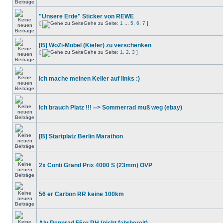
"Unsere Erde" Sticker von REWE
[
Gehe zu Seite:
1
...
5
,
6
,
7
]
[B] WoZi-Möbel (Kiefer) zu verschenken
[
Gehe zu Seite:
1
,
2
,
3
]
ich mache meinen Keller auf links :)
Ich brauch Platz !!! --> Sommerrad muß weg (ebay)
[B] Startplatz Berlin Marathon
2x Conti Grand Prix 4000 S (23mm) OVP
56 er Carbon RR keine 100km