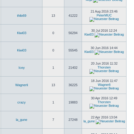
21 Aug 2016 23:46
PeterMUC
thilo69
13
41222
30 Jul 2016 12:24
Kiwi03
0
56294
Kiwi03
30 Jun 2016 14:44
Kiwi03
0
55545
Kiwi03
20 Jun 2016 11:32
Thorsten
Icey
1
21402
18 Jun 2016 11:47
Wagnerli
Wagnerli
13
36225
30 Apr 2016 12:49
Thorsten
crazy
1
19883
22 Apr 2016 13:04
la_gune
7
27248
la_gune