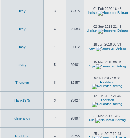
01 Feb 2020 16:48
Icey
3
42315
drullse
02 Sep 2019 22:42
Icey
4
25683
drullse
18 Jun 2019 08:33
Icey
4
24412
Icey
15 Mär 2018 00:34
crazy
5
29601
Anja
02 Jul 2017 10:06
Realdedo
Thorsten
8
32357
12 Jun 2017 21:46
Thorsten
Hank1975
3
23027
21 Mär 2017 13:52
ulmerandy
7
28897
Nils
25 Jan 2017 10:48
Realdedo
4
23755
Anja