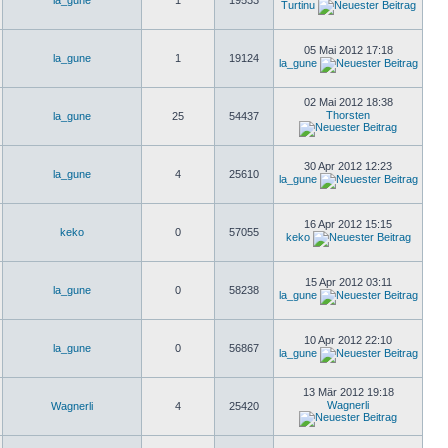
la_gune
1
19533
Turtinu
05 Mai 2012 17:18
la_gune
1
19124
la_gune
02 Mai 2012 18:38
Thorsten
la_gune
25
54437
30 Apr 2012 12:23
la_gune
4
25610
la_gune
16 Apr 2012 15:15
keko
0
57055
keko
15 Apr 2012 03:11
la_gune
0
58238
la_gune
10 Apr 2012 22:10
la_gune
0
56867
la_gune
13 Mär 2012 19:18
Wagnerli
Wagnerli
4
25420