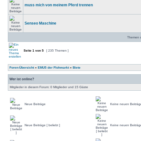
muss mich von meinem Pferd trennen
Senseo Maschine
Themen de
Seite
1
von
5
[ 235 Themen ]
Foren-Übersicht
»
EMU5 der Flohmarkt
»
Biete
Wer ist online?
Mitglieder in diesem Forum: 0 Mitglieder und 15 Gäste
Neue Beiträge
Keine neuen Beiträg
Neue Beiträge [ beliebt ]
Keine neuen Beiträge 