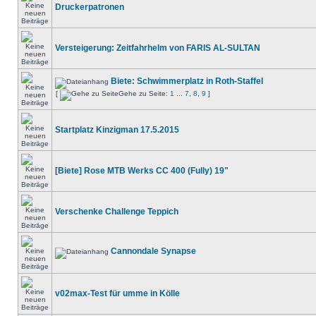
Druckerpatronen
Versteigerung: Zeitfahrhelm von FARIS AL-SULTAN
Biete: Schwimmerplatz in Roth-Staffel
[
Gehe zu Seite:
1
...
7
,
8
,
9
]
Startplatz Kinzigman 17.5.2015
[Biete] Rose MTB Werks CC 400 (Fully) 19"
Verschenke Challenge Teppich
Cannondale Synapse
v02max-Test für umme in Kölle