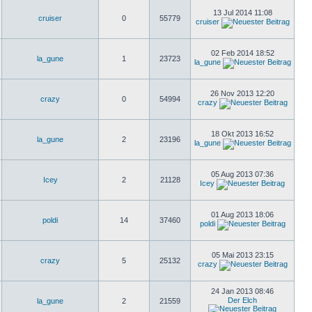
13 Jul 2014 11:08
cruiser
0
55779
cruiser
02 Feb 2014 18:52
la_gune
1
23723
la_gune
26 Nov 2013 12:20
crazy
0
54994
crazy
18 Okt 2013 16:52
la_gune
2
23196
la_gune
05 Aug 2013 07:36
Icey
2
21128
Icey
01 Aug 2013 18:06
poldi
14
37460
poldi
05 Mai 2013 23:15
crazy
5
25132
crazy
24 Jan 2013 08:46
Der Elch
la_gune
2
21559