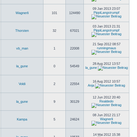
09 Jan 2013 23:07
PippiLangstrumpf
Wagnerli
101
124490
03 Jan 2013 21:31
PippiLangstrumpf
Thorsten
32
67021
21 Sep 2012 08:57
runningmaus
vb_man
1
22008
28 Aug 2012 13:57
la_gune
0
54549
la_gune
16 Aug 2012 10:57
Voldi
2
22554
Anja
12 Jun 2012 20:40
Realdedo
la_gune
9
30129
08 Jun 2012 21:17
Wagnerli
Kampa
5
24624
14 Mai 2012 15:38