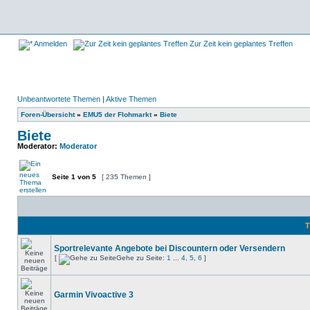
Anmelden
Zur Zeit kein geplantes Treffen
Unbeantwortete Themen
|
Aktive Themen
Foren-Übersicht
»
EMU5 der Flohmarkt
»
Biete
Biete
Moderator:
Moderator
Seite
1
von
5
[ 235 Themen ]
T
Sportrelevante Angebote bei Discountern oder Versendern
[
Gehe zu Seite:
1
...
4
,
5
,
6
]
Garmin Vivoactive 3