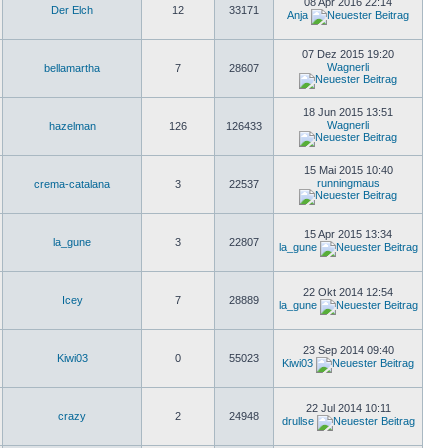
08 Apr 2016 22:14
Der Elch
12
33171
Anja
07 Dez 2015 19:20
Wagnerli
bellamartha
7
28607
18 Jun 2015 13:51
Wagnerli
hazelman
126
126433
15 Mai 2015 10:40
runningmaus
crema-catalana
3
22537
15 Apr 2015 13:34
la_gune
3
22807
la_gune
22 Okt 2014 12:54
Icey
7
28889
la_gune
23 Sep 2014 09:40
Kiwi03
0
55023
Kiwi03
22 Jul 2014 10:11
crazy
2
24948
drullse