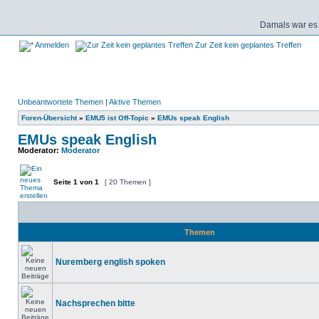
Damals war es 
Anmelden
Zur Zeit kein geplantes Treffen
Unbeantwortete Themen
|
Aktive Themen
Foren-Übersicht
»
EMU5 ist Off-Topic
»
EMUs speak English
EMUs speak English
Moderator:
Moderator
Seite
1
von
1
[ 20 Themen ]
Themen
Nuremberg english spoken
Nachsprechen bitte