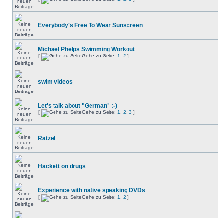
Everybody's Free To Wear Sunscreen
Michael Phelps Swimming Workout
[
Gehe zu Seite:
1
,
2
]
swim videos
Let's talk about "German" :-)
[
Gehe zu Seite:
1
,
2
,
3
]
Rätzel
Hackett on drugs
Experience with native speaking DVDs
[
Gehe zu Seite:
1
,
2
]