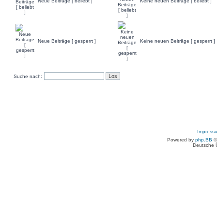
Neue Beiträge [ beliebt ]
Keine neuen Beiträge [ beliebt ]
Neue Beiträge [ gesperrt ]
Keine neuen Beiträge [ gesperrt ]
Suche nach:
Impress
Powered by
php.BB
©
Deutsche 