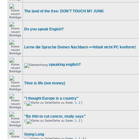
The land of the free: DON'T TOUCH MY JUNK
Do you speak Engish?
Lerne die Sprache Deines Nachbarn =>Inhalt nicht PC konform!
speaking english?
Time is life (not money)
"I thought Europe is a country"
[
Gehe zu Seite:
1
,
2
]
"Be thin to cut cancer, study says"
[
Gehe zu Seite:
1
,
2
]
Going Long
[
Gehe zu Seite:
1
,
2
,
3
]