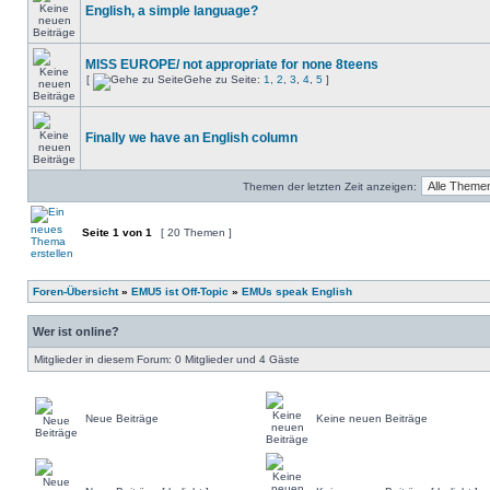
English, a simple language?
MISS EUROPE/ not appropriate for none 8teens
[
Gehe zu Seite:
1
,
2
,
3
,
4
,
5
]
Finally we have an English column
Themen der letzten Zeit anzeigen:
Seite
1
von
1
[ 20 Themen ]
Foren-Übersicht
»
EMU5 ist Off-Topic
»
EMUs speak English
Wer ist online?
Mitglieder in diesem Forum: 0 Mitglieder und 4 Gäste
Neue Beiträge
Keine neuen Beiträge