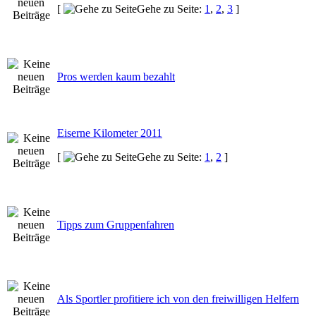
[
Gehe zu Seite:
1
,
2
,
3
]
Pros werden kaum bezahlt
Eiserne Kilometer 2011
[
Gehe zu Seite:
1
,
2
]
Tipps zum Gruppenfahren
Als Sportler profitiere ich von den freiwilligen Helfern