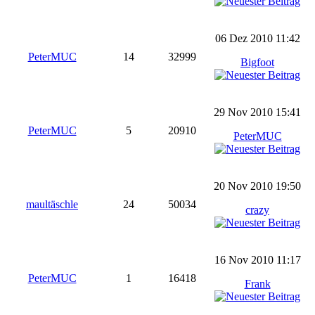
06 Dez 2010 11:42
PeterMUC
14
32999
Bigfoot
29 Nov 2010 15:41
PeterMUC
5
20910
PeterMUC
20 Nov 2010 19:50
maultäschle
24
50034
crazy
16 Nov 2010 11:17
PeterMUC
1
16418
Frank