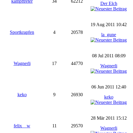
kampftreter
34
62212
Der Elch
19 Aug 2011 10:42
Sportkrapfen
4
20578
la_gune
08 Jul 2011 08:09
Wagnerli
17
44770
Wagnerli
06 Jun 2011 12:40
keko
9
26930
keko
28 Mär 2011 15:12
felix__w
11
29570
Wagnerli