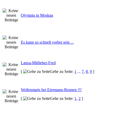
Olympia in Moskau
Es kann so schnell vorbei sein ...
Lanza-Mitfieber-Fred
[
Gehe zu Seite:
1
...
7
,
8
,
9
]
Wellenstarts bei Eiermann-Rennen !!!
[
Gehe zu Seite:
1
,
2
]