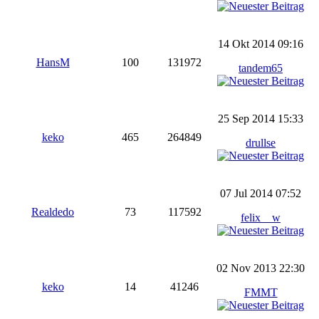
14 Okt 2014 09:16
HansM
100
131972
tandem65
25 Sep 2014 15:33
keko
465
264849
drullse
07 Jul 2014 07:52
Realdedo
73
117592
felix__w
02 Nov 2013 22:30
keko
14
41246
FMMT