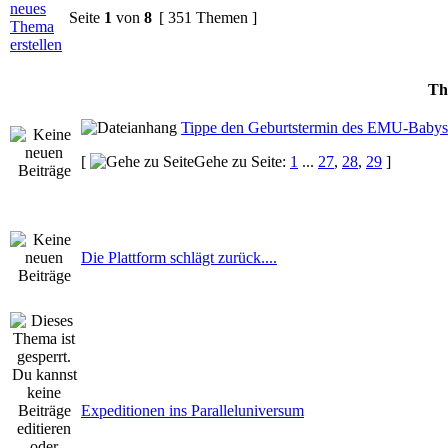
Seite
1
von
8
[ 351 Themen ]
Th
Tippe den Geburtstermin des EMU-Babys
[
Gehe zu Seite:
1
...
27
,
28
,
29
]
Die Plattform schlägt zurück....
Expeditionen ins Paralleluniversum