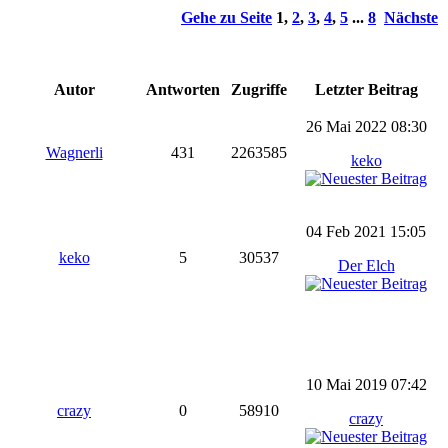
Gehe zu Seite
1
,
2
,
3
,
4
,
5
...
8
Nächste
Autor
Antworten
Zugriffe
Letzter Beitrag
26 Mai 2022 08:30
Wagnerli
431
2263585
keko
04 Feb 2021 15:05
keko
5
30537
Der Elch
10 Mai 2019 07:42
crazy
0
58910
crazy