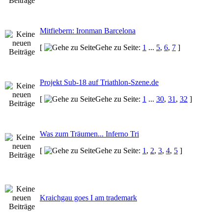
Mitfiebern: Ironman Barcelona
[
Gehe zu Seite:
1
...
5
,
6
,
7
]
Projekt Sub-18 auf Triathlon-Szene.de
[
Gehe zu Seite:
1
...
30
,
31
,
32
]
Was zum Träumen... Inferno Tri
[
Gehe zu Seite:
1
,
2
,
3
,
4
,
5
]
Kraichgau goes I am trademark