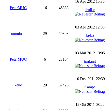
16 Apr 2012 15:35
PeterMUC
16
46838
drullse
03 Apr 2012 12:03
Tomminator
29
59898
keko
03 Mär 2012 13:05
PeterMUC
6
28104
triaking
10 Dez 2011 22:39
keko
29
57426
Kampa
12 Okt 2011 08:22