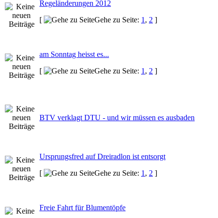
Regeländerungen 2012
[
Gehe zu Seite:
1
,
2
]
am Sonntag heisst es...
[
Gehe zu Seite:
1
,
2
]
BTV verklagt DTU - und wir müssen es ausbaden
Ursprungsfred auf Dreiradlon ist entsorgt
[
Gehe zu Seite:
1
,
2
]
Freie Fahrt für Blumentöpfe