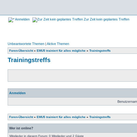
Anmelden
Zur Zeit kein geplantes Treffen
Unbeantwortete Themen
|
Aktive Themen
Foren-Übersicht
»
EMU5 trainiert für alles mögliche
»
Trainingstreffs
Trainingstreffs
Anmelden
Benutzernam
Foren-Übersicht
»
EMU5 trainiert für alles mögliche
»
Trainingstreffs
Wer ist online?
Mitglieder in diesem Forum: 0 Mitglieder und 2 Gäste