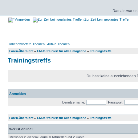
Damals war es 
Anmelden
Zur Zeit kein geplantes Treffen
Unbeantwortete Themen
|
Aktive Themen
Foren-Übersicht
»
EMU5 trainiert für alles mögliche
»
Trainingstreffs
Trainingstreffs
Du hast keine ausreichenden 
Anmelden
Benutzername:
Passwort:
Foren-Übersicht
»
EMU5 trainiert für alles mögliche
»
Trainingstreffs
Wer ist online?
Mitglieder in diesem Forum: 0 Mitglieder und 2 Gäste