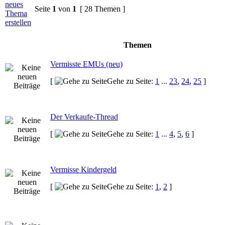
Seite
1
von
1
[ 28 Themen ]
Themen
Vermisste EMUs (neu)
[
Gehe zu Seite:
1
...
23
,
24
,
25
]
Der Verkaufe-Thread
[
Gehe zu Seite:
1
...
4
,
5
,
6
]
Vermisse Kindergeld
[
Gehe zu Seite:
1
,
2
]