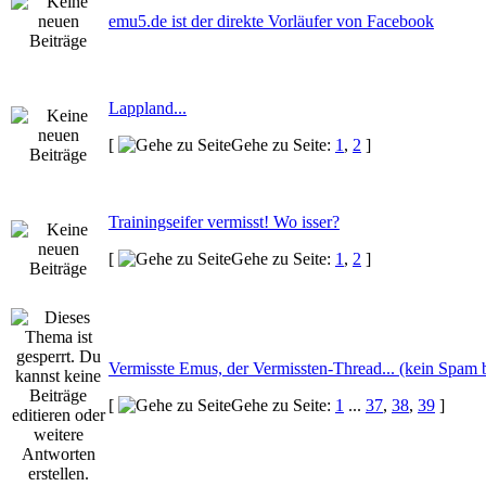
emu5.de ist der direkte Vorläufer von Facebook
Lappland...
[
Gehe zu Seite:
1
,
2
]
Trainingseifer vermisst! Wo isser?
[
Gehe zu Seite:
1
,
2
]
Vermisste Emus, der Vermissten-Thread... (kein Spam b
[
Gehe zu Seite:
1
...
37
,
38
,
39
]