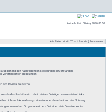
FAQ
Suche
Aktuelle Zeit: 08 Aug 2026 03:59
Alle Zeiten sind UTC + 1 Stunde [ Sommerzeit ]
klärst dich mit den nachfolgenden Regelungen einverstanden.
le veröffentlichten Regelungen.
men des Boards zu nutzen.
, dass du das Recht besitzt, die in deinen Beiträgen verwendeten Links
reiber dich nach Abmahnung zeitweise oder dauerhaft von der Nutzung
nntnis genommen hat. Du gestattest dem Betreiber, dein Benutzerkonto,