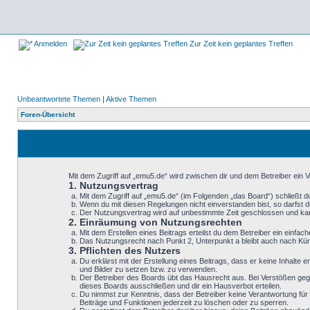
Anmelden
Zur Zeit kein geplantes Treffen
Unbeantwortete Themen
|
Aktive Themen
Foren-Übersicht
Mit dem Zugriff auf „emu5.de“ wird zwischen dir und dem Betreiber ein 
1. Nutzungsvertrag
Mit dem Zugriff auf „emu5.de“ (im Folgenden „das Board“) schließt 
Wenn du mit diesen Regelungen nicht einverstanden bist, so darfst du
Der Nutzungsvertrag wird auf unbestimmte Zeit geschlossen und kann
2. Einräumung von Nutzungsrechten
Mit dem Erstellen eines Beitrags erteilst du dem Betreiber ein einf
Das Nutzungsrecht nach Punkt 2, Unterpunkt a bleibt auch nach K
3. Pflichten des Nutzers
Du erklärst mit der Erstellung eines Beitrags, dass er keine Inhalte
und Bilder zu setzen bzw. zu verwenden.
Der Betreiber des Boards übt das Hausrecht aus. Bei Verstößen geg
dieses Boards ausschließen und dir ein Hausverbot erteilen.
Du nimmst zur Kenntnis, dass der Betreiber keine Verantwortung für d
Beiträge und Funktionen jederzeit zu löschen oder zu sperren.