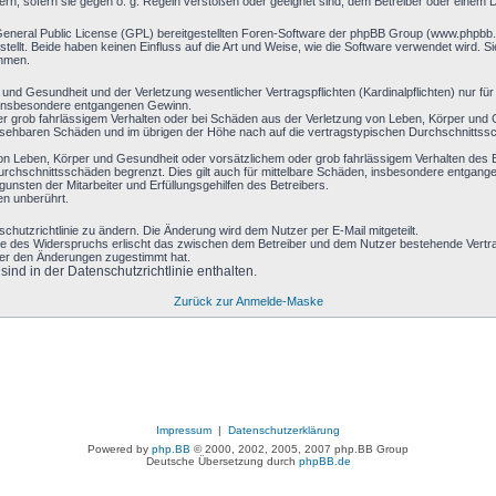
ern, sofern sie gegen o. g. Regeln verstoßen oder geeignet sind, dem Betreiber oder einem 
General Public License (GPL) bereitgestellten Foren-Software der phpBB Group (www.phpbb
llt. Beide haben keinen Einfluss auf die Art und Weise, wie die Software verwendet wird. 
ehmen.
nd Gesundheit und der Verletzung wesentlicher Vertragspflichten (Kardinalpflichten) nur für 
ie insbesondere entgangenen Gewinn.
r grob fahrlässigem Verhalten oder bei Schäden aus der Verletzung von Leben, Körper und G
hersehbaren Schäden und im übrigen der Höhe nach auf die vertragstypischen Durchschnittssc
on Leben, Körper und Gesundheit oder vorsätzlichem oder grob fahrlässigem Verhalten des B
rchschnittsschäden begrenzt. Dies gilt auch für mittelbare Schäden, insbesondere entgan
nsten der Mitarbeiter und Erfüllungsgehilfen des Betreibers.
en unberührt.
chutzrichtlinie zu ändern. Die Änderung wird dem Nutzer per E-Mail mitgeteilt.
le des Widerspruchs erlischt das zwischen dem Betreiber und dem Nutzer bestehende Vertrag
zer den Änderungen zugestimmt hat.
nd in der Datenschutzrichtlinie enthalten.
Zurück zur Anmelde-Maske
Impressum
|
Datenschutzerklärung
Powered by
php.BB
© 2000, 2002, 2005, 2007 php.BB Group
Deutsche Übersetzung durch
phpBB.de