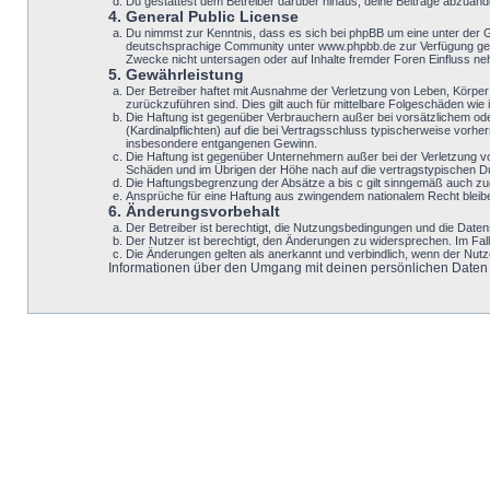
Du gestattest dem Betreiber darüber hinaus, deine Beiträge abzuänd
4. General Public License
Du nimmst zur Kenntnis, dass es sich bei phpBB um eine unter der 
deutschsprachige Community unter www.phpbb.de zur Verfügung geste
Zwecke nicht untersagen oder auf Inhalte fremder Foren Einfluss n
5. Gewährleistung
Der Betreiber haftet mit Ausnahme der Verletzung von Leben, Körper u
zurückzuführen sind. Dies gilt auch für mittelbare Folgeschäden w
Die Haftung ist gegenüber Verbrauchern außer bei vorsätzlichem ode
(Kardinalpflichten) auf die bei Vertragsschluss typischerweise vor
insbesondere entgangenen Gewinn.
Die Haftung ist gegenüber Unternehmern außer bei der Verletzung v
Schäden und im Übrigen der Höhe nach auf die vertragstypischen Du
Die Haftungsbegrenzung der Absätze a bis c gilt sinngemäß auch zugu
Ansprüche für eine Haftung aus zwingendem nationalem Recht bleib
6. Änderungsvorbehalt
Der Betreiber ist berechtigt, die Nutzungsbedingungen und die Datens
Der Nutzer ist berechtigt, den Änderungen zu widersprechen. Im Fal
Die Änderungen gelten als anerkannt und verbindlich, wenn der Nut
Informationen über den Umgang mit deinen persönlichen Daten si