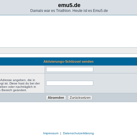
emu5.de
Damals war es Triathlon. Heute ist es Emu5.de
Aktivierungs-Schlüssel senden
-Adresse angeben, die in
egt ist. Diese hast du bei der
eben oder nachträglich in
 Bereich geändert.
Impressum
|
Datenschutzerklärung