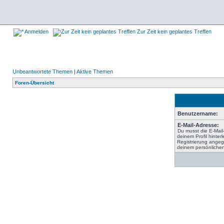
Anmelden
Zur Zeit kein geplantes Treffen
Unbeantwortete Themen
|
Aktive Themen
Foren-Übersicht
Benutzername:
E-Mail-Adresse:
Du musst die E-Mail
deinem Profil hinterl
Registrierung angeg
deinem persönlichen