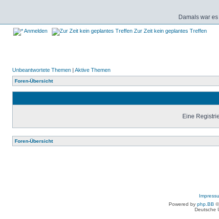
Damals war es 
Anmelden
Zur Zeit kein geplantes Treffen
Unbeantwortete Themen
|
Aktive Themen
Foren-Übersicht
Eine Registrie
Foren-Übersicht
Impress
Powered by
php.BB
©
Deutsche 