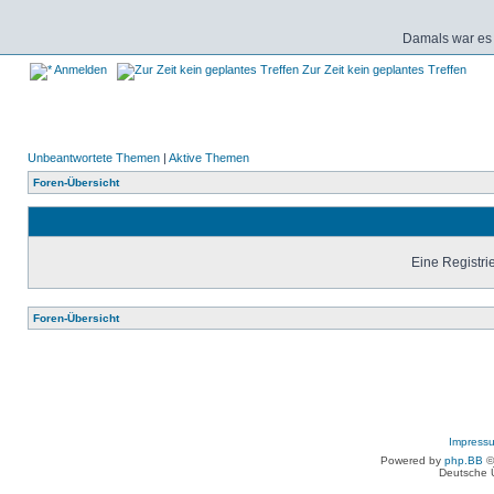
Damals war es 
Anmelden
Zur Zeit kein geplantes Treffen
Unbeantwortete Themen
|
Aktive Themen
Foren-Übersicht
Eine Registrie
Foren-Übersicht
Impress
Powered by
php.BB
©
Deutsche 