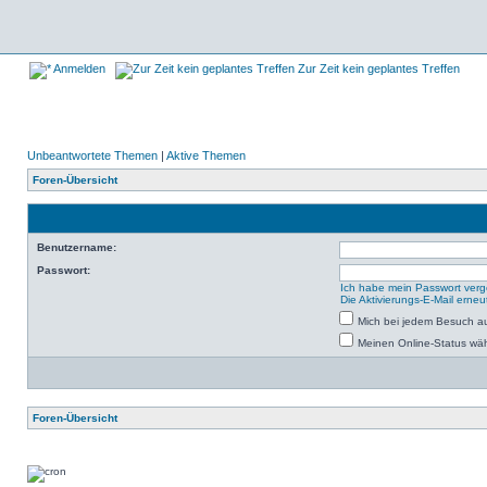
Anmelden
Zur Zeit kein geplantes Treffen
Unbeantwortete Themen
|
Aktive Themen
Foren-Übersicht
Benutzername:
Passwort:
Ich habe mein Passwort ver
Die Aktivierungs-E-Mail erne
Mich bei jedem Besuch a
Meinen Online-Status wäh
Foren-Übersicht