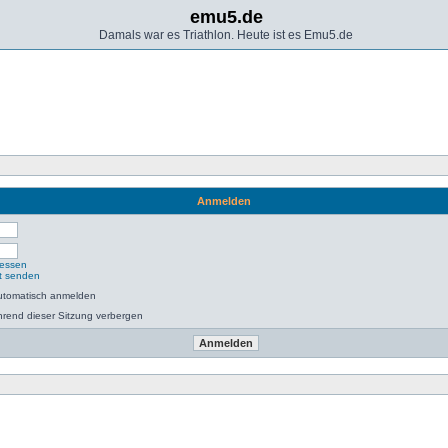
emu5.de
Damals war es Triathlon. Heute ist es Emu5.de
Anmelden
gessen
ut senden
utomatisch anmelden
rend dieser Sitzung verbergen