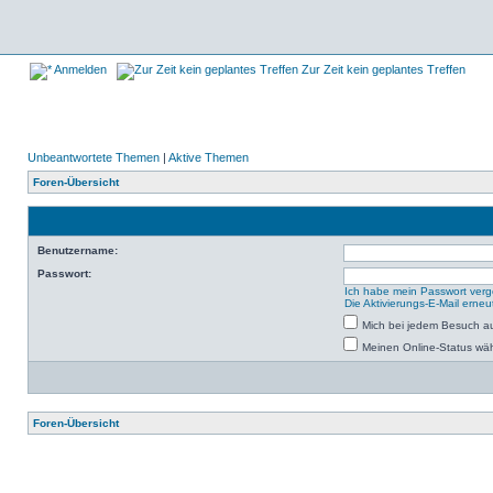
Anmelden
Zur Zeit kein geplantes Treffen
Unbeantwortete Themen
|
Aktive Themen
Foren-Übersicht
Benutzername:
Passwort:
Ich habe mein Passwort ver
Die Aktivierungs-E-Mail erne
Mich bei jedem Besuch a
Meinen Online-Status wäh
Foren-Übersicht