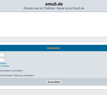
emu5.de
Damals war es Triathlon. Heute ist es Emu5.de
Anmelden
gessen
ut senden
utomatisch anmelden
rend dieser Sitzung verbergen