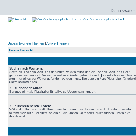
Damals war es 
Anmelden
Zur Zeit kein geplantes Treffen
Unbeantwortete Themen
|
Aktive Themen
Foren-Übersicht
Suche nach Wörtern:
Setze ein
+
vor ein Wort, das gefunden werden muss und ein
-
vor ein Wort, das nicht
gefunden werden darf. Verwende mehrere Wörter getrennt durch
|
innerhalb einer Klamme
wenn nur eines der Wörter gefunden werden muss. Benutze ein * als Platzhalter für teilwe
Übereinstimmungen.
Zu suchender Autor:
Benutze ein * als Platzhalter für teilweise Übereinstimmungen.
Zu durchsuchende Foren:
Wähle das Forum oder die Foren aus, in denen gesucht werden soll. Unterforen werden
automatisch mit durchsucht, sofern du die Option „Unterforen durchsuchen“ unten nicht
deaktivierst.