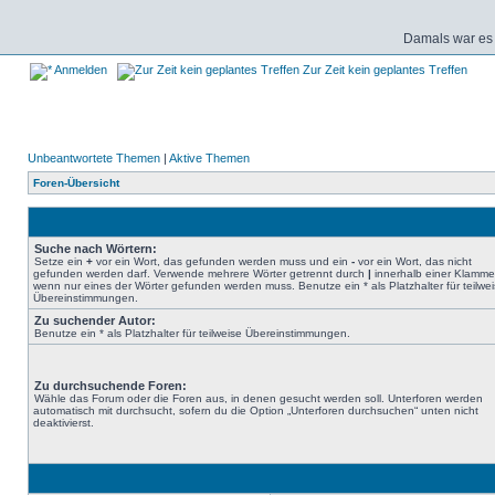
Damals war es 
Anmelden
Zur Zeit kein geplantes Treffen
Unbeantwortete Themen
|
Aktive Themen
Foren-Übersicht
Suche nach Wörtern:
Setze ein
+
vor ein Wort, das gefunden werden muss und ein
-
vor ein Wort, das nicht
gefunden werden darf. Verwende mehrere Wörter getrennt durch
|
innerhalb einer Klamme
wenn nur eines der Wörter gefunden werden muss. Benutze ein * als Platzhalter für teilwe
Übereinstimmungen.
Zu suchender Autor:
Benutze ein * als Platzhalter für teilweise Übereinstimmungen.
Zu durchsuchende Foren:
Wähle das Forum oder die Foren aus, in denen gesucht werden soll. Unterforen werden
automatisch mit durchsucht, sofern du die Option „Unterforen durchsuchen“ unten nicht
deaktivierst.