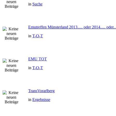
in
Suche
Emutreffen Münsterland 2013..... oder 2014..... oder...
in
T-O-T
EMU TOT
in
T-O-T
TransVorarlberg
in
Ergebnisse