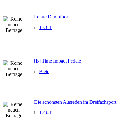
Lekúe Dampfbox
in
T-O-T
[B] Time Impact Pedale
in
Biete
Die schönsten Ausreden im Dreifachsport
in
T-O-T