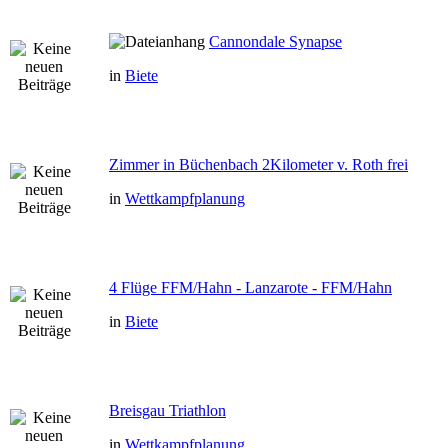
Cannondale Synapse
in
Biete
Zimmer in Büchenbach 2Kilometer v. Roth frei
in
Wettkampfplanung
4 Flüge FFM/Hahn - Lanzarote - FFM/Hahn
in
Biete
Breisgau Triathlon
in
Wettkampfplanung