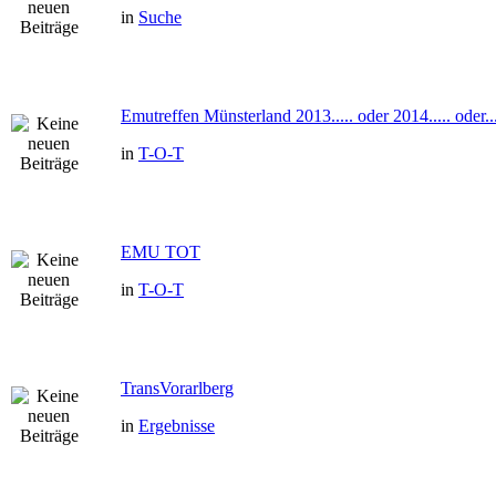
in
Suche
Emutreffen Münsterland 2013..... oder 2014..... oder...
in
T-O-T
EMU TOT
in
T-O-T
TransVorarlberg
in
Ergebnisse