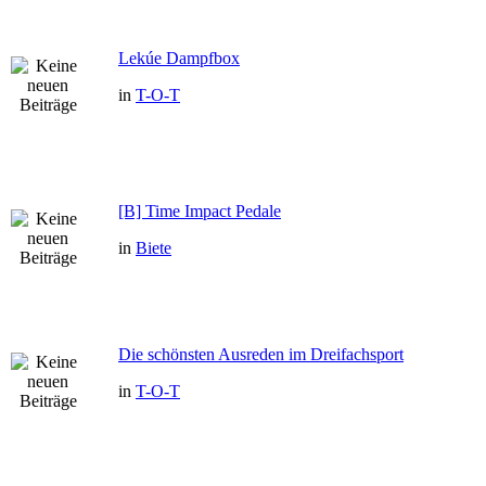
Lekúe Dampfbox
in
T-O-T
[B] Time Impact Pedale
in
Biete
Die schönsten Ausreden im Dreifachsport
in
T-O-T