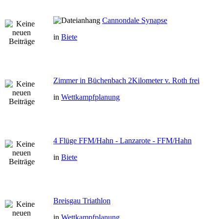
Cannondale Synapse
in
Biete
Zimmer in Büchenbach 2Kilometer v. Roth frei
in
Wettkampfplanung
4 Flüge FFM/Hahn - Lanzarote - FFM/Hahn
in
Biete
Breisgau Triathlon
in
Wettkampfplanung