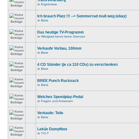
TransVorarlberg
in
Ergebnisse
Ich brauch Platz !!! --> Sommerrad muß weg (ebay)
in
Biete
Das heutige TV-Programm
in
Witzigkeit kennt keine Grenzen
Verkaufe Vorbau, 100mm
in
Biete
4 CD Ständer (je ca 110 CDs) zu verschenken
in
Biete
BREE Punch Rucksack
in
Biete
Welches Speedplay-Pedal
in
Fragen und Antworten
Verkaufe: Teile
in
Biete
Lekúe Dampfbox
in
T-O-T