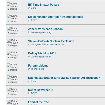
[B] Time Impact Pedale
in
Biete
Die schönsten Ausreden im Dreifachsport
in
T-O-T
Janet Evans nach London
in
Wettkampfplanung
Steven Colbert- Nuclear Explosion
in
Witzigkeit kennt keine Grenzen
Erding Triathlon 2011
in
Wettkampfplanung
Forenprobleme
in
Technikecke
Dachgepäckträger für BMW E36 (Bj 90-00) abzugeben
in
Biete
Keko: Bewerben!!!
in
T-O-T
Land of the free