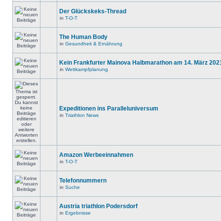
Der Glückskeks-Thread
in
T-O-T
The Human Body
in
Gesundheit & Ernährung
Kein Frankfurter Mainova Halbmarathon am 14. März 202
in
Wettkampfplanung
Expeditionen ins Paralleluniversum
in
Triathlon News
Amazon Werbeeinnahmen
in
T-O-T
Telefonnummern
in
Suche
Austria triathlon Podersdorf
in
Ergebnisse