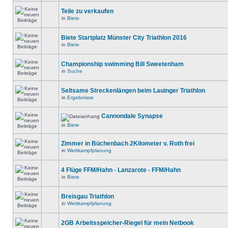
Teile zu verkaufen
in
Biete
Biete Startplatz Münster City Triathlon 2016
in
Biete
Championship swimming Bill Sweetenham
in
Suche
Seltsame Streckenlängen beim Lauinger Triathlon
in
Ergebnisse
Cannondale Synapse
in
Biete
Zimmer in Büchenbach 2Kilometer v. Roth frei
in
Wettkampfplanung
4 Flüge FFM/Hahn - Lanzarote - FFM/Hahn
in
Biete
Breisgau Triathlon
in
Wettkampfplanung
2GB Arbeitsspeicher-Riegel für mein Netbook