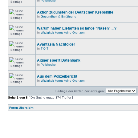
in
Politikecke
Aktion zugunsten der Deutschen Krebshilfe
in
Gesundheit & Ernährung
Warum haben Elefanten so lange "Nasen" ...?
in
Witzigkeit kennt keine Grenzen
Avantasia Nachfolger
in
T-O-T
Aigner sperrt Datenbank
in
Politikecke
Aus dem Polizeibericht
in
Witzigkeit kennt keine Grenzen
Beiträge der letzten Zeit anzeigen:
Seite
1
von
8
[ Die Suche ergab 374 Treffer ]
Foren-Übersicht