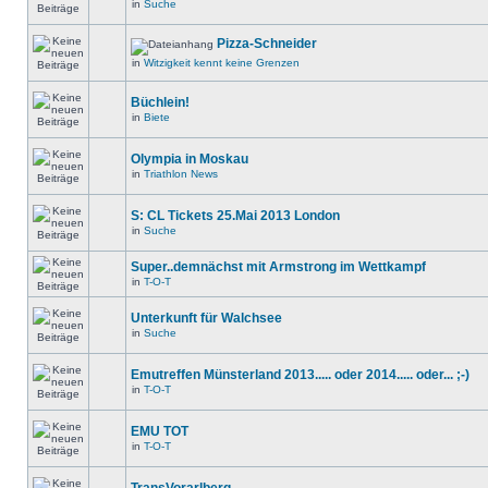
in
Suche
Pizza-Schneider
in
Witzigkeit kennt keine Grenzen
Büchlein!
in
Biete
Olympia in Moskau
in
Triathlon News
S: CL Tickets 25.Mai 2013 London
in
Suche
Super..demnächst mit Armstrong im Wettkampf
in
T-O-T
Unterkunft für Walchsee
in
Suche
Emutreffen Münsterland 2013..... oder 2014..... oder... ;-)
in
T-O-T
EMU TOT
in
T-O-T