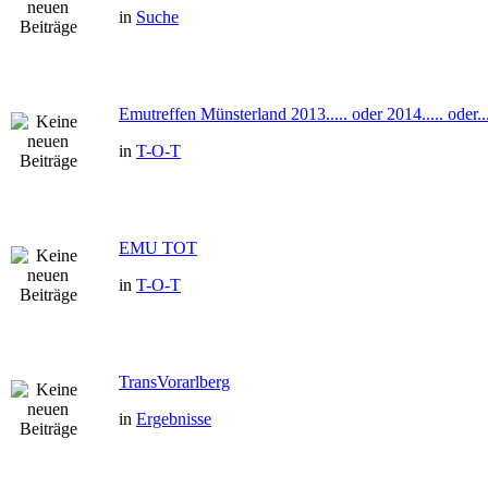
in
Suche
Emutreffen Münsterland 2013..... oder 2014..... oder...
in
T-O-T
EMU TOT
in
T-O-T
TransVorarlberg
in
Ergebnisse