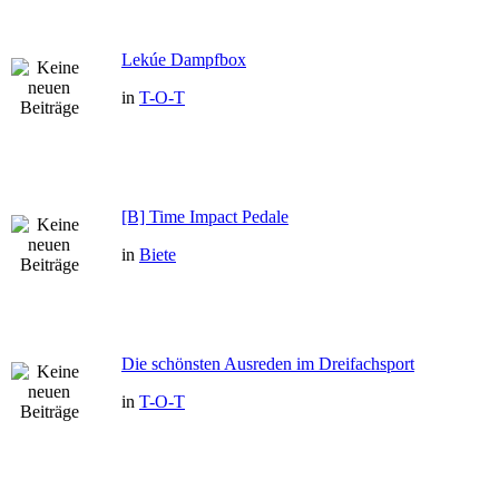
Lekúe Dampfbox
in
T-O-T
[B] Time Impact Pedale
in
Biete
Die schönsten Ausreden im Dreifachsport
in
T-O-T