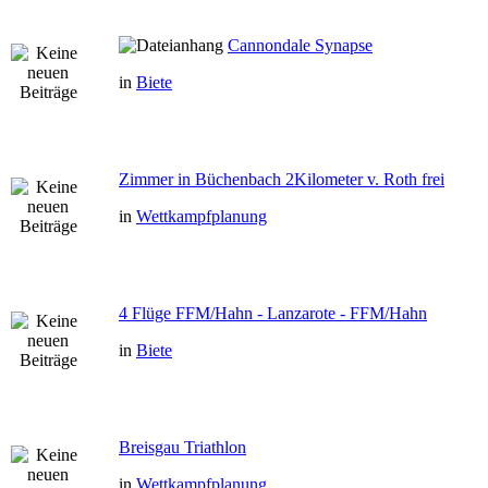
Cannondale Synapse
in
Biete
Zimmer in Büchenbach 2Kilometer v. Roth frei
in
Wettkampfplanung
4 Flüge FFM/Hahn - Lanzarote - FFM/Hahn
in
Biete
Breisgau Triathlon
in
Wettkampfplanung