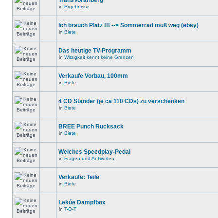
TransVorarlberg
in
Ergebnisse
Ich brauch Platz !!! --> Sommerrad muß weg (ebay)
in
Biete
Das heutige TV-Programm
in
Witzigkeit kennt keine Grenzen
Verkaufe Vorbau, 100mm
in
Biete
4 CD Ständer (je ca 110 CDs) zu verschenken
in
Biete
BREE Punch Rucksack
in
Biete
Welches Speedplay-Pedal
in
Fragen und Antworten
Verkaufe: Teile
in
Biete
Lekúe Dampfbox
in
T-O-T