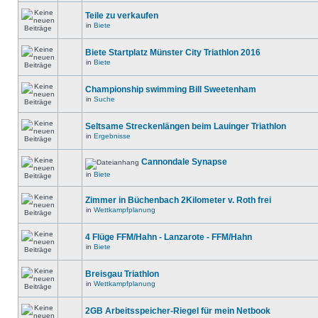
Teile zu verkaufen
in
Biete
Biete Startplatz Münster City Triathlon 2016
in
Biete
Championship swimming Bill Sweetenham
in
Suche
Seltsame Streckenlängen beim Lauinger Triathlon
in
Ergebnisse
Cannondale Synapse
in
Biete
Zimmer in Büchenbach 2Kilometer v. Roth frei
in
Wettkampfplanung
4 Flüge FFM/Hahn - Lanzarote - FFM/Hahn
in
Biete
Breisgau Triathlon
in
Wettkampfplanung
2GB Arbeitsspeicher-Riegel für mein Netbook