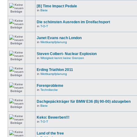
[B] Time Impact Pedale
in
Biete
Die schönsten Ausreden im Dreifachsport
in
T-O-T
Janet Evans nach London
in
Wettkampfplanung
Steven Colbert- Nuclear Explosion
in
Witzigkeit kennt keine Grenzen
Erding Triathlon 2011
in
Wettkampfplanung
Forenprobleme
in
Technikecke
Dachgepäckträger für BMW E36 (Bj 90-00) abzugeben
in
Biete
Keko: Bewerben!!!
in
T-O-T
Land of the free