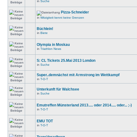
in
Suche
Pizza-Schneider
in
Witzigkeit kennt keine Grenzen
Büchlein!
in
Biete
Olympia in Moskau
in
Triathlon News
S: CL Tickets 25.Mai 2013 London
in
Suche
Super..demnächst mit Armstrong im Wettkampf
in
T-O-T
Unterkunft für Walchsee
in
Suche
Emutreffen Münsterland 2013..... oder 2014..... oder... ;-)
in
T-O-T
EMU TOT
in
T-O-T