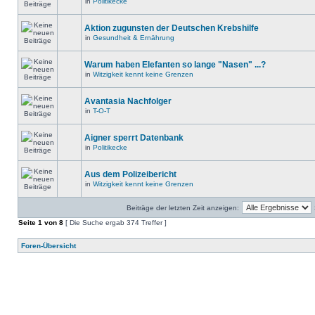
in
Politikecke
Aktion zugunsten der Deutschen Krebshilfe
in
Gesundheit & Ernährung
Warum haben Elefanten so lange "Nasen" ...?
in
Witzigkeit kennt keine Grenzen
Avantasia Nachfolger
in
T-O-T
Aigner sperrt Datenbank
in
Politikecke
Aus dem Polizeibericht
in
Witzigkeit kennt keine Grenzen
Beiträge der letzten Zeit anzeigen:
Seite
1
von
8
[ Die Suche ergab 374 Treffer ]
Foren-Übersicht