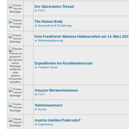
Der Glückskeks-Thread
in
T-O-T
The Human Body
in
Gesundheit & Ernährung
Kein Frankfurter Mainova Halbmarathon am 14. März 202
in
Wettkampfplanung
Expeditionen ins Paralleluniversum
in
Triathlon News
Amazon Werbeeinnahmen
in
T-O-T
Telefonnummern
in
Suche
Austria triathlon Podersdorf
in
Ergebnisse