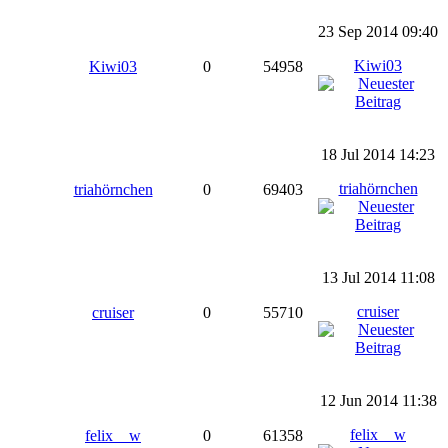
23 Sep 2014 09:40
Kiwi03
Kiwi03
0
54958
18 Jul 2014 14:23
triahörnchen
triahörnchen
0
69403
13 Jul 2014 11:08
cruiser
cruiser
0
55710
12 Jun 2014 11:38
felix__w
felix__w
0
61358