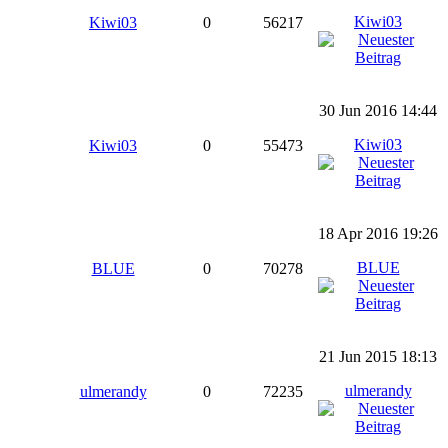
Kiwi03
Kiwi03
0
56217
30 Jun 2016 14:44
Kiwi03
Kiwi03
0
55473
18 Apr 2016 19:26
BLUE
BLUE
0
70278
21 Jun 2015 18:13
ulmerandy
ulmerandy
0
72235