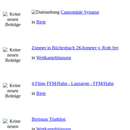
Cannondale Synapse
in
Biete
Zimmer in Büchenbach 2Kilometer v. Roth frei
in
Wettkampfplanung
4 Flüge FFM/Hahn - Lanzarote - FFM/Hahn
in
Biete
Breisgau Triathlon
in
Wettkampfplanung