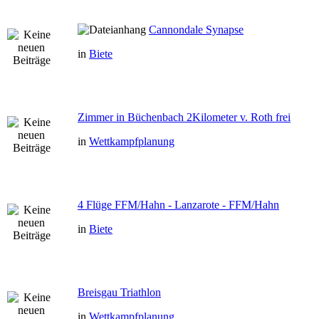
Cannondale Synapse
in
Biete
Zimmer in Büchenbach 2Kilometer v. Roth frei
in
Wettkampfplanung
4 Flüge FFM/Hahn - Lanzarote - FFM/Hahn
in
Biete
Breisgau Triathlon
in
Wettkampfplanung