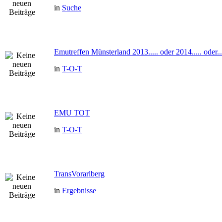
in
Suche
Emutreffen Münsterland 2013..... oder 2014..... oder...
in
T-O-T
EMU TOT
in
T-O-T
TransVorarlberg
in
Ergebnisse