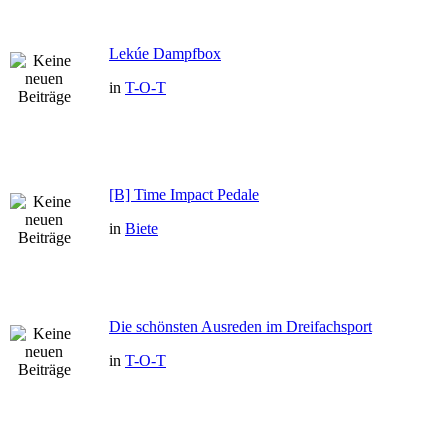
Lekúe Dampfbox
in
T-O-T
[B] Time Impact Pedale
in
Biete
Die schönsten Ausreden im Dreifachsport
in
T-O-T