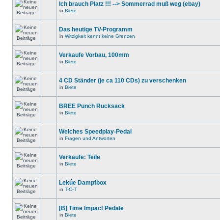
Ich brauch Platz !!! --> Sommerrad muß weg (ebay)
in
Biete
Das heutige TV-Programm
in
Witzigkeit kennt keine Grenzen
Verkaufe Vorbau, 100mm
in
Biete
4 CD Ständer (je ca 110 CDs) zu verschenken
in
Biete
BREE Punch Rucksack
in
Biete
Welches Speedplay-Pedal
in
Fragen und Antworten
Verkaufe: Teile
in
Biete
Lekúe Dampfbox
in
T-O-T
[B] Time Impact Pedale
in
Biete