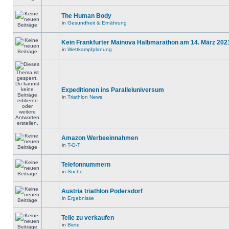
The Human Body
in
Gesundheit & Ernährung
Kein Frankfurter Mainova Halbmarathon am 14. März 202
in
Wettkampfplanung
Expeditionen ins Paralleluniversum
in
Triathlon News
Amazon Werbeeinnahmen
in
T-O-T
Telefonnummern
in
Suche
Austria triathlon Podersdorf
in
Ergebnisse
Teile zu verkaufen
in
Biete