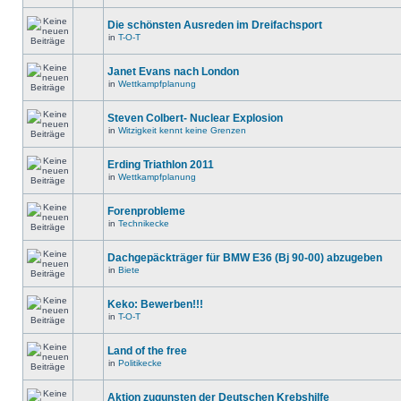
Die schönsten Ausreden im Dreifachsport
in
T-O-T
Janet Evans nach London
in
Wettkampfplanung
Steven Colbert- Nuclear Explosion
in
Witzigkeit kennt keine Grenzen
Erding Triathlon 2011
in
Wettkampfplanung
Forenprobleme
in
Technikecke
Dachgepäckträger für BMW E36 (Bj 90-00) abzugeben
in
Biete
Keko: Bewerben!!!
in
T-O-T
Land of the free
in
Politikecke
Aktion zugunsten der Deutschen Krebshilfe