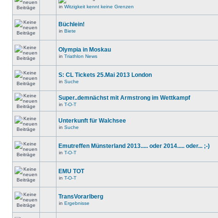
in
Witzigkeit kennt keine Grenzen
Büchlein!
in
Biete
Olympia in Moskau
in
Triathlon News
S: CL Tickets 25.Mai 2013 London
in
Suche
Super..demnächst mit Armstrong im Wettkampf
in
T-O-T
Unterkunft für Walchsee
in
Suche
Emutreffen Münsterland 2013..... oder 2014..... oder... ;-)
in
T-O-T
EMU TOT
in
T-O-T
TransVorarlberg
in
Ergebnisse