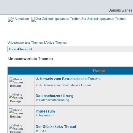
Damals war es 
Anmelden
Zur Zeit kein geplantes Treffen
Unbeantwortete Themen
|
Aktive Themen
Foren-Übersicht
Unbeantwortete Themen
Themen
⚠️ Hinweis zum Betrieb dieses Forums
in
⚠️ Hinweis zum Betrieb dieses Forums
Datenschutzerklärung
in
Datenschutzerklärung
Impressum
in
Impressum
Der Glückskeks-Thread
in
T-O-T