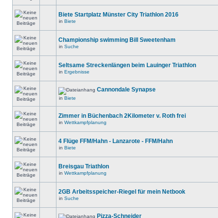
Biete Startplatz Münster City Triathlon 2016
in
Biete
Championship swimming Bill Sweetenham
in
Suche
Seltsame Streckenlängen beim Lauinger Triathlon
in
Ergebnisse
Cannondale Synapse
in
Biete
Zimmer in Büchenbach 2Kilometer v. Roth frei
in
Wettkampfplanung
4 Flüge FFM/Hahn - Lanzarote - FFM/Hahn
in
Biete
Breisgau Triathlon
in
Wettkampfplanung
2GB Arbeitsspeicher-Riegel für mein Netbook
in
Suche
Pizza-Schneider