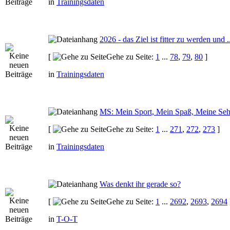
in
Trainingsdaten
2026 - das Ziel ist fitter zu werden und ..
[
Gehe zu Seite:
1
...
78
,
79
,
80
]
in
Trainingsdaten
MS: Mein Sport, Mein Spaß, Meine Seh
[
Gehe zu Seite:
1
...
271
,
272
,
273
]
in
Trainingsdaten
Was denkt ihr gerade so?
[
Gehe zu Seite:
1
...
2692
,
2693
,
2694
in
T-O-T