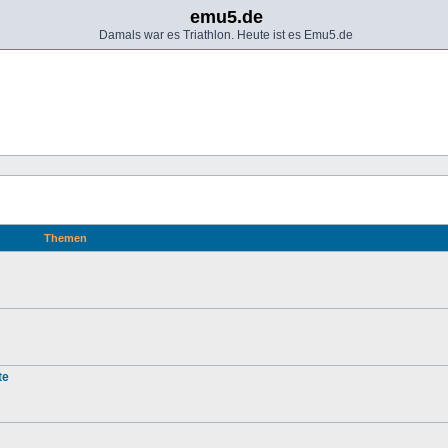
emu5.de
Damals war es Triathlon. Heute ist es Emu5.de
Themen
te