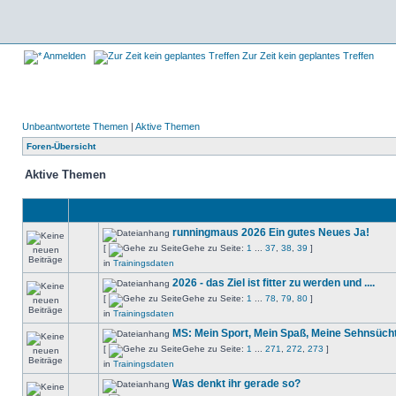
Anmelden
Zur Zeit kein geplantes Treffen
Unbeantwortete Themen
|
Aktive Themen
Foren-Übersicht
Aktive Themen
runningmaus 2026 Ein gutes Neues Ja!
[
Gehe zu Seite:
1
...
37
,
38
,
39
]
in
Trainingsdaten
2026 - das Ziel ist fitter zu werden und ....
[
Gehe zu Seite:
1
...
78
,
79
,
80
]
in
Trainingsdaten
MS: Mein Sport, Mein Spaß, Meine Sehnsüch
[
Gehe zu Seite:
1
...
271
,
272
,
273
]
in
Trainingsdaten
Was denkt ihr gerade so?