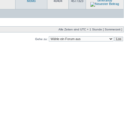
ulmerandy
MöMö
40404
4577323
Alle Zeiten sind UTC + 1 Stunde [ Sommerzeit ]
Gehe zu: