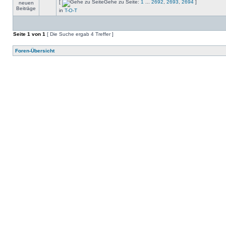
[
Gehe zu Seite:
1
...
2692
,
2693
,
2694
]
in
T-O-T
Seite
1
von
1
[ Die Suche ergab 4 Treffer ]
Foren-Übersicht