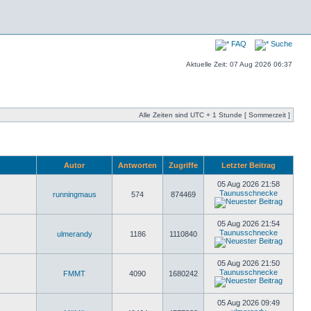
FAQ
Suche
Aktuelle Zeit: 07 Aug 2026 06:37
Alle Zeiten sind UTC + 1 Stunde [ Sommerzeit ]
Autor
Antworten
Zugriffe
Letzter Beitrag
05 Aug 2026 21:58
Taunusschnecke
runningmaus
574
874469
05 Aug 2026 21:54
Taunusschnecke
ulmerandy
1186
1110840
05 Aug 2026 21:50
Taunusschnecke
FMMT
4090
1680242
05 Aug 2026 09:49