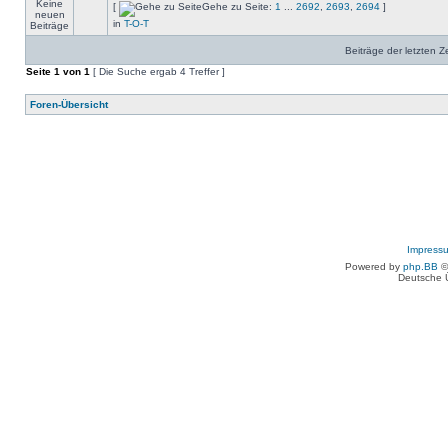
[
Gehe zu Seite:
1
...
2692
,
2693
,
2694
]
in
T-O-T
Beiträge der letzten Z
Seite
1
von
1
[ Die Suche ergab 4 Treffer ]
Foren-Übersicht
Impress
Powered by
php.BB
©
Deutsche 