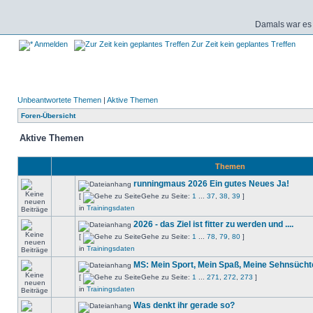
Damals war es 
Anmelden
Zur Zeit kein geplantes Treffen
Unbeantwortete Themen
|
Aktive Themen
Foren-Übersicht
Aktive Themen
Themen
runningmaus 2026 Ein gutes Neues Ja!
[
Gehe zu Seite:
1
...
37
,
38
,
39
]
in
Trainingsdaten
2026 - das Ziel ist fitter zu werden und ....
[
Gehe zu Seite:
1
...
78
,
79
,
80
]
in
Trainingsdaten
MS: Mein Sport, Mein Spaß, Meine Sehnsücht
[
Gehe zu Seite:
1
...
271
,
272
,
273
]
in
Trainingsdaten
Was denkt ihr gerade so?