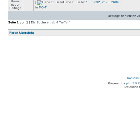
[
Gehe zu Seite:
1
...
2692
,
2693
,
2694
]
in
T-O-T
Beiträge der letzten Z
Seite
1
von
1
[ Die Suche ergab 4 Treffer ]
Foren-Übersicht
Impress
Powered by
php.BB
©
Deutsche 