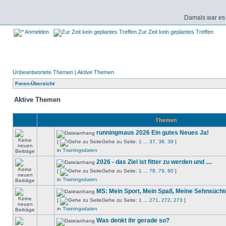
Damals war es 
Anmelden
Zur Zeit kein geplantes Treffen
Unbeantwortete Themen
|
Aktive Themen
Foren-Übersicht
Aktive Themen
Themen
runningmaus 2026 Ein gutes Neues Ja!
[
Gehe zu Seite:
1
...
37
,
38
,
39
]
in
Trainingsdaten
2026 - das Ziel ist fitter zu werden und ....
[
Gehe zu Seite:
1
...
78
,
79
,
80
]
in
Trainingsdaten
MS: Mein Sport, Mein Spaß, Meine Sehnsücht
[
Gehe zu Seite:
1
...
271
,
272
,
273
]
in
Trainingsdaten
Was denkt ihr gerade so?