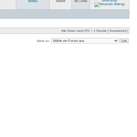
ulmerandy
MöMö
40404
4577640
Alle Zeiten sind UTC + 1 Stunde [ Sommerzeit ]
Gehe zu: