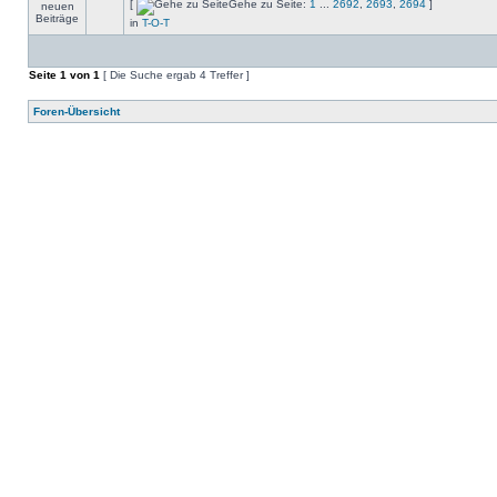
[
Gehe zu Seite:
1
...
2692
,
2693
,
2694
]
in
T-O-T
Seite
1
von
1
[ Die Suche ergab 4 Treffer ]
Foren-Übersicht