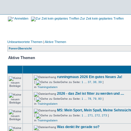
Anmelden
Zur Zeit kein geplantes Treffen
Unbeantwortete Themen
|
Aktive Themen
Foren-Übersicht
Aktive Themen
runningmaus 2026 Ein gutes Neues Ja!
[
Gehe zu Seite:
1
...
37
,
38
,
39
]
in
Trainingsdaten
2026 - das Ziel ist fitter zu werden und ....
[
Gehe zu Seite:
1
...
78
,
79
,
80
]
in
Trainingsdaten
MS: Mein Sport, Mein Spaß, Meine Sehnsüch
[
Gehe zu Seite:
1
...
271
,
272
,
273
]
in
Trainingsdaten
Was denkt ihr gerade so?