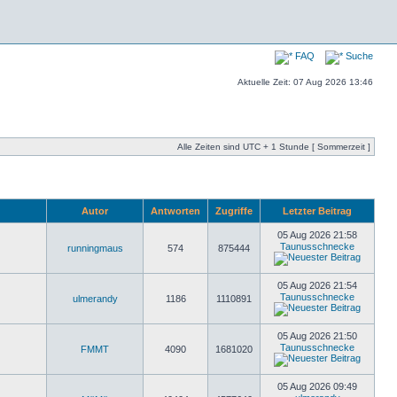
FAQ
Suche
Aktuelle Zeit: 07 Aug 2026 13:46
Alle Zeiten sind UTC + 1 Stunde [ Sommerzeit ]
Autor
Antworten
Zugriffe
Letzter Beitrag
05 Aug 2026 21:58
Taunusschnecke
runningmaus
574
875444
05 Aug 2026 21:54
Taunusschnecke
ulmerandy
1186
1110891
05 Aug 2026 21:50
Taunusschnecke
FMMT
4090
1681020
05 Aug 2026 09:49