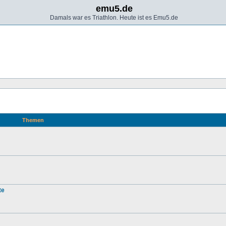
emu5.de
Damals war es Triathlon. Heute ist es Emu5.de
Themen
te