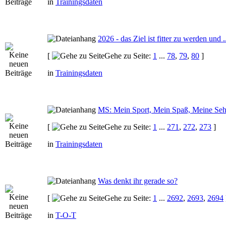
in
Trainingsdaten
2026 - das Ziel ist fitter zu werden und ..
[
Gehe zu Seite:
1
...
78
,
79
,
80
]
in
Trainingsdaten
MS: Mein Sport, Mein Spaß, Meine Seh
[
Gehe zu Seite:
1
...
271
,
272
,
273
]
in
Trainingsdaten
Was denkt ihr gerade so?
[
Gehe zu Seite:
1
...
2692
,
2693
,
2694
in
T-O-T