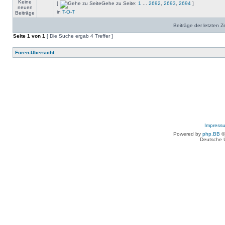
[
Gehe zu Seite:
1
...
2692
,
2693
,
2694
]
in
T-O-T
Beiträge der letzten Z
Seite
1
von
1
[ Die Suche ergab 4 Treffer ]
Foren-Übersicht
Impress
Powered by
php.BB
©
Deutsche 