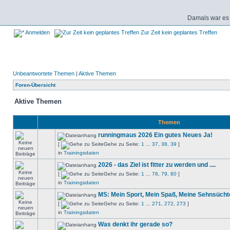
Damals war es 
Anmelden
Zur Zeit kein geplantes Treffen
Unbeantwortete Themen
|
Aktive Themen
Foren-Übersicht
Aktive Themen
Themen
runningmaus 2026 Ein gutes Neues Ja!
[
Gehe zu Seite:
1
...
37
,
38
,
39
]
in
Trainingsdaten
2026 - das Ziel ist fitter zu werden und ....
[
Gehe zu Seite:
1
...
78
,
79
,
80
]
in
Trainingsdaten
MS: Mein Sport, Mein Spaß, Meine Sehnsücht
[
Gehe zu Seite:
1
...
271
,
272
,
273
]
in
Trainingsdaten
Was denkt ihr gerade so?