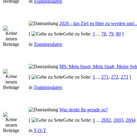
in
Trainingsdaten
2026 - das Ziel ist fitter zu werden und ..
[
Gehe zu Seite:
1
...
78
,
79
,
80
]
in
Trainingsdaten
MS: Mein Sport, Mein Spaß, Meine Seh
[
Gehe zu Seite:
1
...
271
,
272
,
273
]
in
Trainingsdaten
Was denkt ihr gerade so?
[
Gehe zu Seite:
1
...
2692
,
2693
,
2694
in
T-O-T