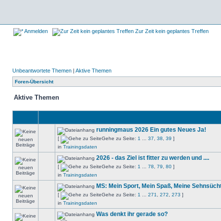
Anmelden
Zur Zeit kein geplantes Treffen
Unbeantwortete Themen
|
Aktive Themen
Foren-Übersicht
Aktive Themen
runningmaus 2026 Ein gutes Neues Ja!
[
Gehe zu Seite:
1
...
37
,
38
,
39
]
in
Trainingsdaten
2026 - das Ziel ist fitter zu werden und ....
[
Gehe zu Seite:
1
...
78
,
79
,
80
]
in
Trainingsdaten
MS: Mein Sport, Mein Spaß, Meine Sehnsüch
[
Gehe zu Seite:
1
...
271
,
272
,
273
]
in
Trainingsdaten
Was denkt ihr gerade so?