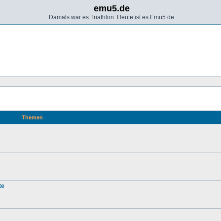
emu5.de
Damals war es Triathlon. Heute ist es Emu5.de
Themen
te