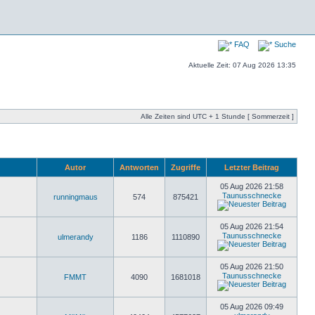
FAQ
Suche
Aktuelle Zeit: 07 Aug 2026 13:35
Alle Zeiten sind UTC + 1 Stunde [ Sommerzeit ]
Autor
Antworten
Zugriffe
Letzter Beitrag
05 Aug 2026 21:58
Taunusschnecke
runningmaus
574
875421
05 Aug 2026 21:54
Taunusschnecke
ulmerandy
1186
1110890
05 Aug 2026 21:50
Taunusschnecke
FMMT
4090
1681018
05 Aug 2026 09:49