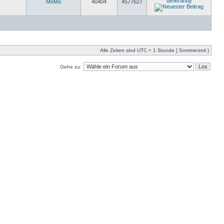
ulmerandy
MöMö
40404
4577627
Alle Zeiten sind UTC + 1 Stunde [ Sommerzeit ]
Gehe zu: