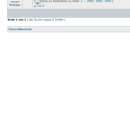
[
Gehe zu Seite:
1
...
2692
,
2693
,
2694
]
in
T-O-T
Seite
1
von
1
[ Die Suche ergab 4 Treffer ]
Foren-Übersicht