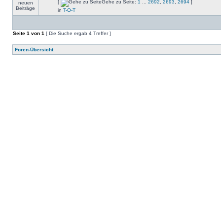
[
Gehe zu Seite:
1
...
2692
,
2693
,
2694
]
in
T-O-T
Seite
1
von
1
[ Die Suche ergab 4 Treffer ]
Foren-Übersicht