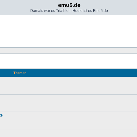
emu5.de
Damals war es Triathlon. Heute ist es Emu5.de
Themen
te