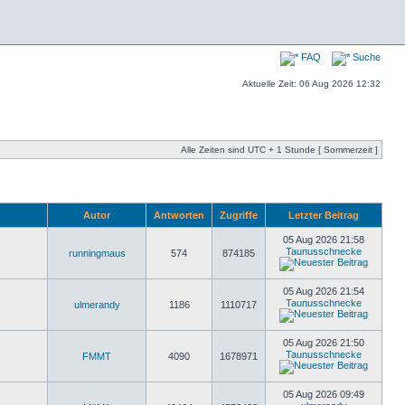
FAQ
Suche
Aktuelle Zeit: 06 Aug 2026 12:32
Alle Zeiten sind UTC + 1 Stunde [ Sommerzeit ]
Autor
Antworten
Zugriffe
Letzter Beitrag
05 Aug 2026 21:58
Taunusschnecke
runningmaus
574
874185
05 Aug 2026 21:54
Taunusschnecke
ulmerandy
1186
1110717
05 Aug 2026 21:50
Taunusschnecke
FMMT
4090
1678971
05 Aug 2026 09:49