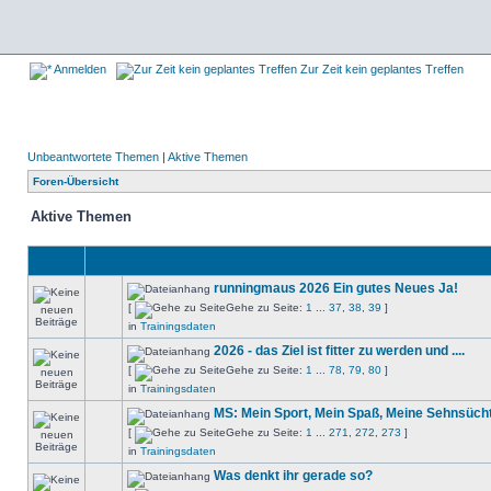
Anmelden
Zur Zeit kein geplantes Treffen
Unbeantwortete Themen
|
Aktive Themen
Foren-Übersicht
Aktive Themen
runningmaus 2026 Ein gutes Neues Ja!
[
Gehe zu Seite:
1
...
37
,
38
,
39
]
in
Trainingsdaten
2026 - das Ziel ist fitter zu werden und ....
[
Gehe zu Seite:
1
...
78
,
79
,
80
]
in
Trainingsdaten
MS: Mein Sport, Mein Spaß, Meine Sehnsüch
[
Gehe zu Seite:
1
...
271
,
272
,
273
]
in
Trainingsdaten
Was denkt ihr gerade so?