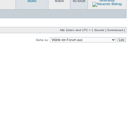
ulmerandy
MöMö
40404
4576438
Alle Zeiten sind UTC + 1 Stunde [ Sommerzeit ]
Gehe zu: