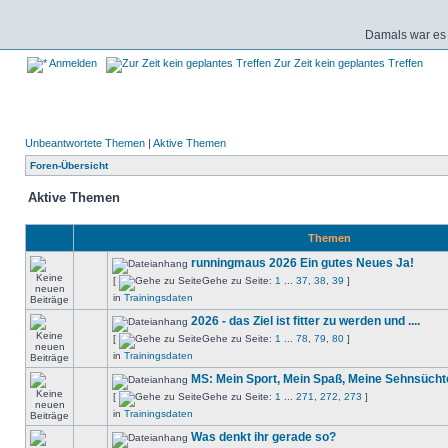
Damals war es 
Anmelden
Zur Zeit kein geplantes Treffen
Unbeantwortete Themen
|
Aktive Themen
Foren-Übersicht
Aktive Themen
Themen
runningmaus 2026 Ein gutes Neues Ja!
[
Gehe zu Seite:
1
...
37
,
38
,
39
]
in
Trainingsdaten
2026 - das Ziel ist fitter zu werden und ....
[
Gehe zu Seite:
1
...
78
,
79
,
80
]
in
Trainingsdaten
MS: Mein Sport, Mein Spaß, Meine Sehnsücht
[
Gehe zu Seite:
1
...
271
,
272
,
273
]
in
Trainingsdaten
Was denkt ihr gerade so?