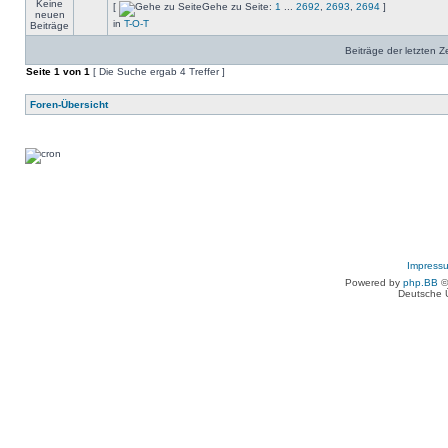
[
Gehe zu Seite:
1
...
2692
,
2693
,
2694
]
in
T-O-T
Beiträge der letzten Z
Seite
1
von
1
[ Die Suche ergab 4 Treffer ]
Foren-Übersicht
Impress
Powered by
php.BB
©
Deutsche 