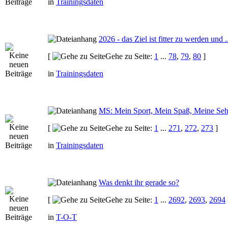
in
Trainingsdaten
2026 - das Ziel ist fitter zu werden und ..
[
Gehe zu Seite:
1
...
78
,
79
,
80
]
in
Trainingsdaten
MS: Mein Sport, Mein Spaß, Meine Seh
[
Gehe zu Seite:
1
...
271
,
272
,
273
]
in
Trainingsdaten
Was denkt ihr gerade so?
[
Gehe zu Seite:
1
...
2692
,
2693
,
2694
in
T-O-T