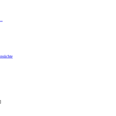
..
nsüchte
]