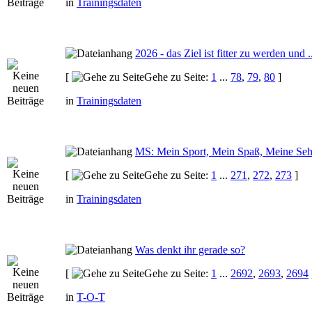
in
Trainingsdaten
2026 - das Ziel ist fitter zu werden und ..
[
Gehe zu Seite:
1
...
78
,
79
,
80
]
in
Trainingsdaten
MS: Mein Sport, Mein Spaß, Meine Seh
[
Gehe zu Seite:
1
...
271
,
272
,
273
]
in
Trainingsdaten
Was denkt ihr gerade so?
[
Gehe zu Seite:
1
...
2692
,
2693
,
2694
in
T-O-T