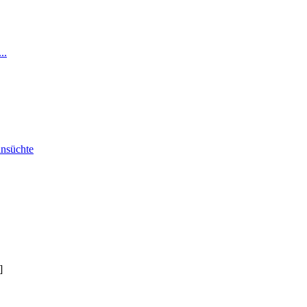
..
nsüchte
]