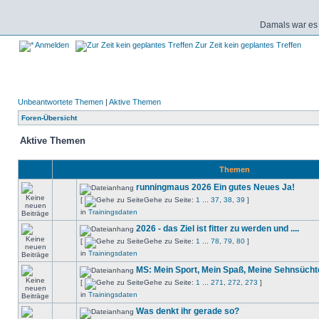
Damals war es 
Anmelden
Zur Zeit kein geplantes Treffen
Unbeantwortete Themen
|
Aktive Themen
Foren-Übersicht
Aktive Themen
Themen
runningmaus 2026 Ein gutes Neues Ja!
[
Gehe zu Seite:
1
...
37
,
38
,
39
]
in
Trainingsdaten
2026 - das Ziel ist fitter zu werden und ....
[
Gehe zu Seite:
1
...
78
,
79
,
80
]
in
Trainingsdaten
MS: Mein Sport, Mein Spaß, Meine Sehnsücht
[
Gehe zu Seite:
1
...
271
,
272
,
273
]
in
Trainingsdaten
Was denkt ihr gerade so?