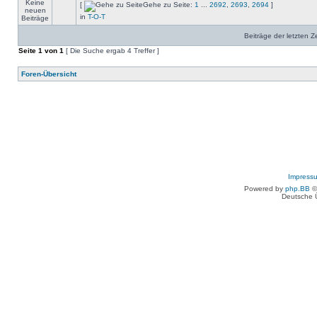
[
Gehe zu Seite:
1
...
2692
,
2693
,
2694
]
in
T-O-T
Beiträge der letzten Z
Seite
1
von
1
[ Die Suche ergab 4 Treffer ]
Foren-Übersicht
Impress
Powered by
php.BB
©
Deutsche 