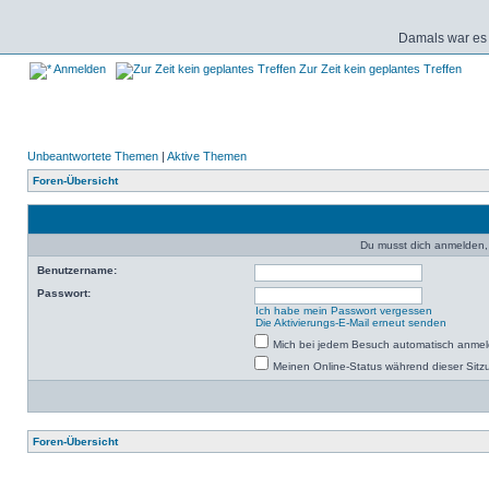
Damals war es 
Anmelden
Zur Zeit kein geplantes Treffen
Unbeantwortete Themen
|
Aktive Themen
Foren-Übersicht
Du musst dich anmelden,
Benutzername:
Passwort:
Ich habe mein Passwort vergessen
Die Aktivierungs-E-Mail erneut senden
Mich bei jedem Besuch automatisch anme
Meinen Online-Status während dieser Sitz
Foren-Übersicht